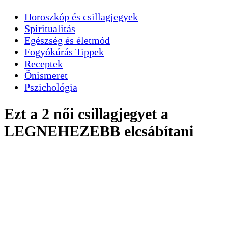
Horoszkóp és csillagjegyek
Spiritualitás
Egészség és életmód
Fogyókúrás Tippek
Receptek
Önismeret
Pszichológia
Ezt a 2 női csillagjegyet a
LEGNEHEZEBB elcsábítani