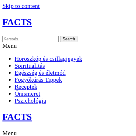
Skip to content
FACTS
Search
Menu
Horoszkóp és csillagjegyek
Spiritualitás
Egészség és életmód
Fogyókúrás Tippek
Receptek
Önismeret
Pszichológia
FACTS
Menu