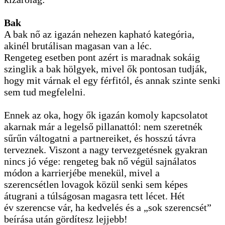
Bak
A bak nő az igazán nehezen kapható kategória,
akinél brutálisan magasan van a léc.
Rengeteg esetben pont azért is maradnak sokáig
szinglik a bak hölgyek, mivel ők pontosan tudják,
hogy mit várnak el egy férfitól, és annak szinte senki
sem tud megfelelni.
Ennek az oka, hogy ők igazán komoly kapcsolatot
akarnak már a legelső pillanattól: nem szeretnék
sűrűn váltogatni a partnereiket, és hosszú távra
terveznek. Viszont a nagy tervezgetésnek gyakran
nincs jó vége: rengeteg bak nő végül sajnálatos
módon a karrierjébe menekül, mivel a
szerencsétlen lovagok közül senki sem képes
átugrani a túlságosan magasra tett lécet. Hét
év szerencse vár, ha kedvelés és a „sok szerencsét”
beírása után gördítesz lejjebb!