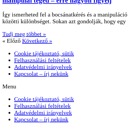
manipulál téged – erre nagyon figyelj
Így ismerheted fel a bocsánatkérés és a manipuláció
közötti különbséget. Sokan azt gondolják, hogy egy
Tudj meg többet »
« Előző
Következő »
Cookie tájékoztató, sütik
Felhasználási feltételek
Adatvédelmi irányelvek
Kapcsolat – írj nekünk
Menu
Cookie tájékoztató, sütik
Felhasználási feltételek
Adatvédelmi irányelvek
Kapcsolat – írj nekünk