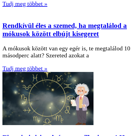
Tudj meg többet »
Rendkívül éles a szemed, ha megtalálod a
mókusok között elbújt kisegeret
A mókusok között van egy egér is, te megtalálod 10
másodperc alatt? Szereted azokat a
Tudj meg többet »