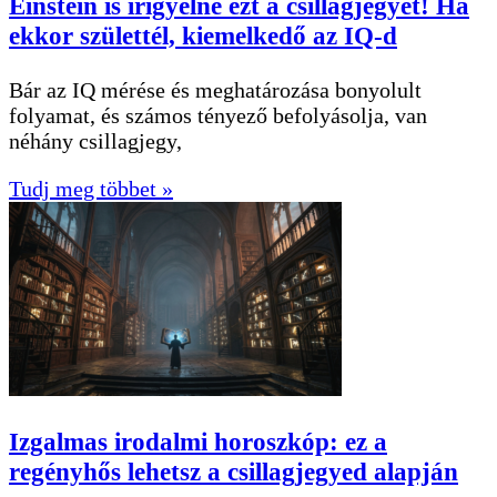
Einstein is irigyelné ezt a csillagjegyet! Ha
ekkor születtél, kiemelkedő az IQ-d
Bár az IQ mérése és meghatározása bonyolult
folyamat, és számos tényező befolyásolja, van
néhány csillagjegy,
Tudj meg többet »
Izgalmas irodalmi horoszkóp: ez a
regényhős lehetsz a csillagjegyed alapján