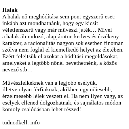
Halak
A halak nő meghódítása sem pont egyszerű eset:
inkább azt mondhatnánk, hogy egy kicsit
véletlenszerű vagy már művészi játék… Mivel
a halak álmodozó, alapjáraton kedves és érzékeny
karakter, a racionalitás nagyon sok esetben finoman
szólva nem foglal el kiemelkedő helyet az életében.
Ezért felejtsük el azokat a hódítási megoldásokat,
amelyeket a legtöbb nőnél bevethetnénk, a közös
nevező stb…
Művészlelkeknek van a legjobb esélyük,
illetve olyan férfiaknak, akikben egy nőiesebb,
érzelmesebb lélek veszett el. Ha nem ilyen vagy, az
esélyek ellened dolgozhatnak, és sajnálatos módon
komoly csalódásban lehet részed!
tudnodkell. info