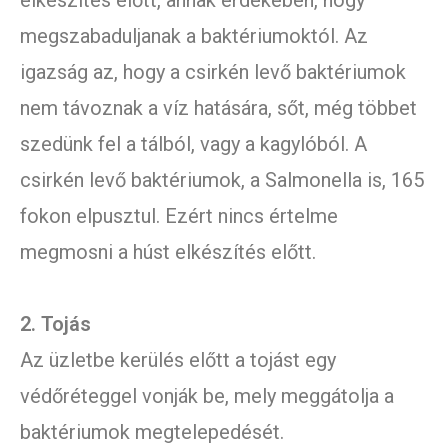
elkészítés előtt, annak érdekében, hogy
megszabaduljanak a baktériumoktól. Az
igazság az, hogy a csirkén levő baktériumok
nem távoznak a víz hatására, sőt, még többet
szedünk fel a tálból, vagy a kagylóból. A
csirkén levő baktériumok, a Salmonella is, 165
fokon elpusztul. Ezért nincs értelme
megmosni a húst elkészítés előtt.
2. Tojás
Az üzletbe kerülés előtt a tojást egy
védőréteggel vonják be, mely meggátolja a
baktériumok megtelepedését.