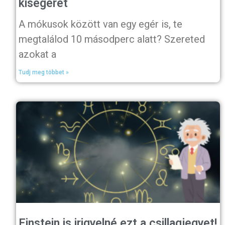
kisegeret
A mókusok között van egy egér is, te
megtalálod 10 másodperc alatt? Szereted
azokat a
Tudj meg többet »
Einstein is irigyelné ezt a csillagjegyet!