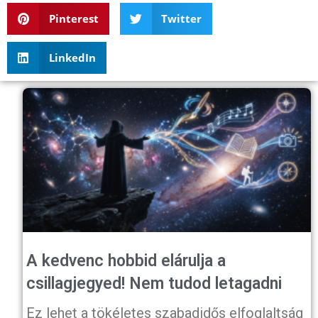
Pinterest
Twitter
LinkedIn
A kedvenc hobbid elárulja a
csillagjegyed! Nem tudod letagadni
Ez lehet a tökéletes szabadidős elfoglaltság