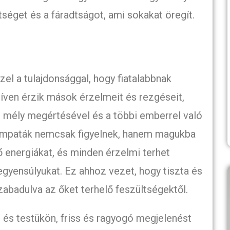
ltséget és a fáradtságot, ami sokakat öregít.
l a tulajdonsággal, hogy fiatalabbnak
íven érzik mások érzelmeit és rezgéseit,
g mély megértésével és a többi emberrel való
 empaták nemcsak figyelnek, hanem magukba
vő energiákat, és minden érzelmi terhet
gyensúlyukat. Ez ahhoz vezet, hogy tiszta és
abadulva az őket terhelő feszültségektől.
 és testükön, friss és ragyogó megjelenést