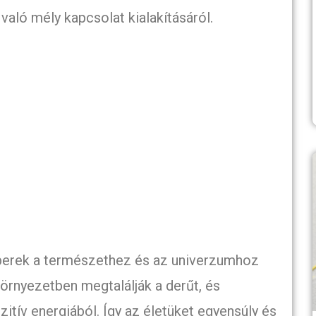
való mély kapcsolat kialakításáról.
mberek a természethez és az univerzumhoz
környezetben megtalálják a derűt, és
zitív energiából. Így az életüket egyensúly és