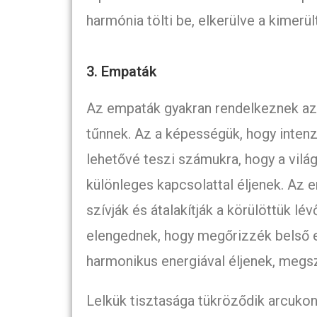
harmónia tölti be, elkerülve a kimerü
3. Empaták
Az empaták gyakran rendelkeznek azze
tűnnek. Az a képességük, hogy intenz
lehetővé teszi számukra, hogy a vilá
különleges kapcsolattal éljenek. Az
szívják és átalakítják a körülöttük lé
elengednek, hogy megőrizzék belső e
harmonikus energiával éljenek, megsz
Lelkük tisztasága tükröződik arcukon