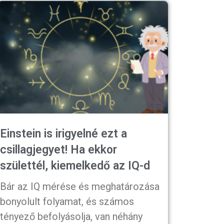
Einstein is irigyelné ezt a
csillagjegyet! Ha ekkor
születtél, kiemelkedő az IQ-d
Bár az IQ mérése és meghatározása
bonyolult folyamat, és számos
tényező befolyásolja, van néhány