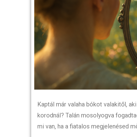
Kaptál már valaha bókot valakitől, ak
korodnál? Talán mosolyogva fogadtad
mi van, ha a fiatalos megjelenésed mö