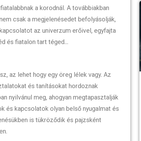
fiatalabbnak a korodnál. A továbbiakban
k nem csak a megjelenésedet befolyásolják,
pcsolatot az univerzum erőivel, egyfajta
d és fiatalon tart téged…
sz, az lehet hogy egy öreg lélek vagy. Az
sztalatokat és tanításokat hordoznak
ban nyilvánul meg, ahogyan megtapasztalják
sok és kapcsolatok olyan belső nyugalmat és
enésükben is tükröződik és pajzsként
en.