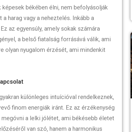
 képesek békében élni, nem befolyásolják
 a harag vagy a neheztelés. Inkább a
. Ez az egyensúly, amely sokak számára
ényel, a belső fiatalság forrásává válik, ami
téve olyan nyugalom érzését, ami mindenkit
kapcsolat
 gyakran különleges intuícióval rendelkeznek,
evő finom energiák iránt. Ez az érzékenység
s megóvni a lelki jólétet, ami békésebb életet
lőzéséről van szó, hanem a harmonikus