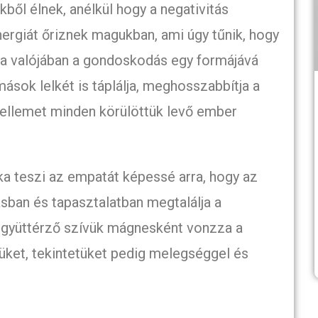
ből élnek, anélkül hogy a negativitás
nergiát őriznek magukban, ami úgy tűnik, hogy
tia valójában a gondoskodás egy formájává
ások lelkét is táplálja, meghosszabbítja a
szellemet minden körülöttük levő ember
a teszi az empatát képessé arra, hogy az
zásban és tapasztalatban megtalálja a
 együttérző szívük mágnesként vonzza a
lküket, tekintetüket pedig melegséggel és