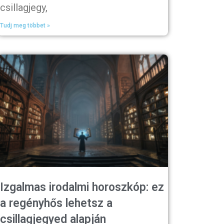
csillagjegy,
Tudj meg többet »
Izgalmas irodalmi horoszkóp: ez
a regényhős lehetsz a
csillagjegyed alapján