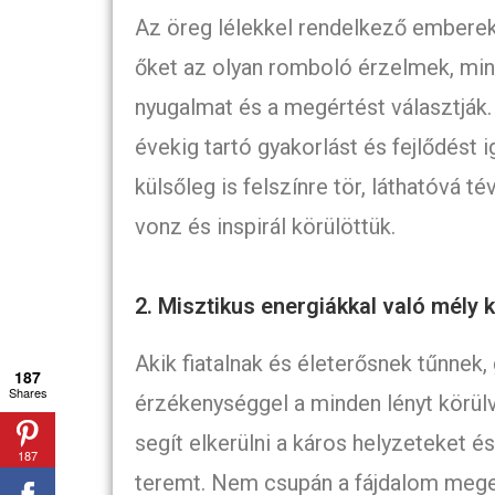
Az öreg lélekkel rendelkező emberek
őket az olyan romboló érzelmek, mint
nyugalmat és a megértést választják
évekig tartó gyakorlást és fejlődést ig
külsőleg is felszínre tör, láthatóvá 
vonz és inspirál körülöttük.
2. Misztikus energiákkal való mély 
Akik fiatalnak és életerősnek tűnnek,
187
Shares
érzékenységgel a minden lényt körülv
segít elkerülni a káros helyzeteket é
187
teremt. Nem csupán a fájdalom mege