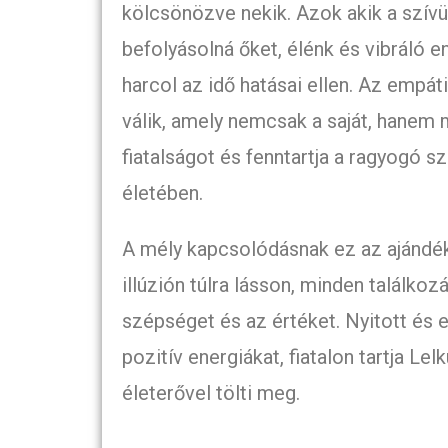
kölcsönözve nekik. Azok akik a szívük
befolyásolná őket, élénk és vibráló e
harcol az idő hatásai ellen. Az empá
válik, amely nemcsak a saját, hanem m
fiatalságot és fenntartja a ragyogó 
életében.
A mély kapcsolódásnak ez az ajándék
illúzión túlra lásson, minden találko
szépséget és az értéket. Nyitott és
pozitív energiákat, fiatalon tartja Le
életerővel tölti meg.