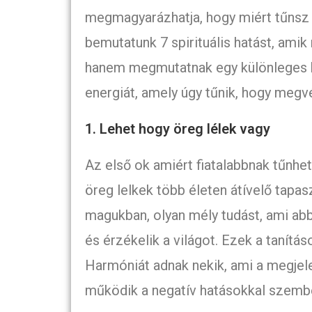
megmagyarázhatja, hogy miért tűnsz 
bemutatunk 7 spirituális hatást, ami
hanem megmutatnak egy különleges ka
energiát, amely úgy tűnik, hogy megvé
1. Lehet hogy öreg lélek vagy
Az első ok amiért fiatalabbnak tűnhet
öreg lelkek több életen átívelő tapa
magukban, olyan mély tudást, ami ab
és érzékelik a világot. Ezek a tanítá
Harmóniát adnak nekik, ami a megjel
működik a negatív hatásokkal szemb