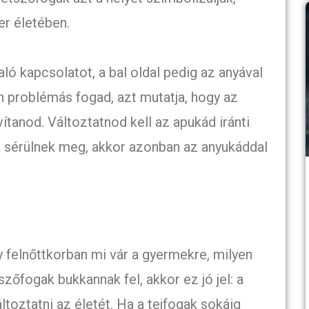
er életében.
aló kapcsolatot, a bal oldal pedig az anyával
an problémás fogad, azt mutatja, hogy az
ítanod. Változtatnod kell az apukád iránti
k sérülnek meg, akkor azonban az anyukáddal
gy felnőttkorban mi vár a gyermekre, milyen
zőfogak bukkannak fel, akkor ez jó jel: a
oztatni az életét. Ha a tejfogak sokáig