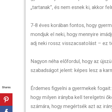
„tartanak”, és nem esnek ki, akkor fe
7-8 éves korában fontos, hogy gyerme
mondjuk el neki, hogy mennyire imád
adj neki rossz visszacsatolást – ez t
Nagyon néha előfordul, hogy az újszül
szabadságot jelent: képes lesz a karm
Shares
Érdemes figyelni a gyermekek fogait:
hogy milyen irányba kell terelgetni ők
számára, hogy megértsék azt az irány