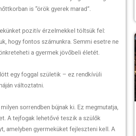
lnőttkorban is “örök gyerek marad”.
künket pozitív érzelmekkel töltsük fel:
juk, hogy fontos számunkra. Semmi esetre ne
önkreteheti a gyermek jövőbeli életét.
ött egy foggal születik – ez rendkívüli
áján változtatni.
 milyen sorrendben bújnak ki. Ez megmutatja,
et. A tejfogak lehetővé teszik a szülők
t, amelyben gyermeküket fejleszteni kell. A