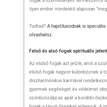
fogak a szenvedélyes természetről áru
ilyen ember mindenkit alaposan “meg
Tudtad?
A hajstílusodnak is speciális 
olvashatsz.
Felső és alsó fogak spirituális jelen
Az elülső fogak azt jelzik, amit a sz
elülső fogak nagyon különböznek a töb
diszharmónikus karmával rendelkezn
gyermek segítséget és védelmet ideg
szimbolizálja az apát a korábbi ősök
fogak a távoli őseinket jellemzik. A 