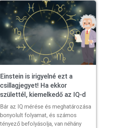
Einstein is irigyelné ezt a
csillagjegyet! Ha ekkor
születtél, kiemelkedő az IQ-d
Bár az IQ mérése és meghatározása
bonyolult folyamat, és számos
tényező befolyásolja, van néhány