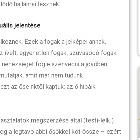
lődő hajlamai lesznek.
uális jelentése
keznek. Ezek a fogak a jelképei annak,
Az ívelt, egyenetlen fogak, szuvasodó fogak
g nehézséget fog elszenvedni a jövőben.
 mutatják, amit már nem tudunk
zt az őseinktől kaptuk: az ő hibáik
sztalatok megszerzése által (testi-lelki)
og a legtávolabbi ősőkkel köt össze – ezért