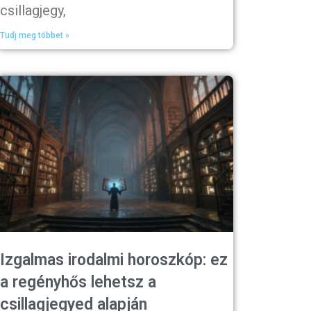
csillagjegy,
Tudj meg többet »
Izgalmas irodalmi horoszkóp: ez
a regényhős lehetsz a
csillagjegyed alapján