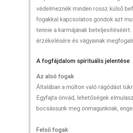
védelmeznék minden rossz külső befo
fogakkal kapcsolatos gondok azt mut
tennie a karmájának beteljesítéséért. 
érzékelésére és vágyainak megfogal
A fogfájdalom spirituális jelentése
Az alsó fogak
Általában a múlton való rágódást tükr
Egyfajta önvád, lehetőségek elmulas
bocsássunk meg önmagunknak, engedj
Felső fogak