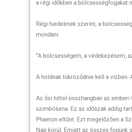
a régi időkben a bölcsességfogakat na
Régi hiedelmek szerint, a bölcsessé
mondani:
“A bölcsességem, a védekezésem, az
A holdnak tükröződnie kell a vízben. 
Az ősi hittel összhangban az emberi
szimbóluma. Ez az időszak addig tart
Phaeton eltűnt. Ezt megelőzően a Sza
Nap körül. Emiatt az összes fogunk sp