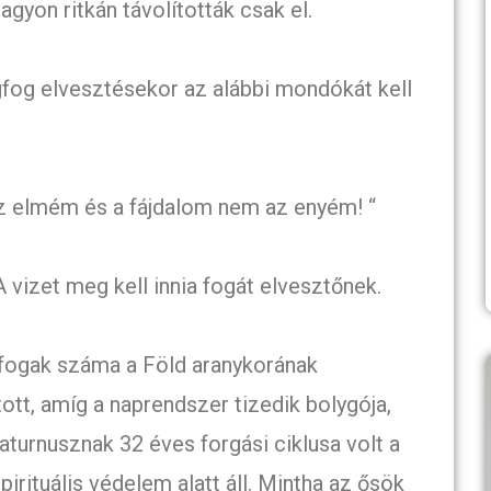
gyon ritkán távolították csak el.
gfog elvesztésekor az alábbi mondókát kell
 elmém és a fájdalom nem az enyém! “
A vizet meg kell innia fogát elvesztőnek.
 fogak száma a Föld aranykorának
ott, amíg a naprendszer tizedik bolygója,
turnusznak 32 éves forgási ciklusa volt a
irituális védelem alatt áll. Mintha az ősök