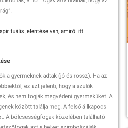
lkodnak, a “ló” fogak arra utalnak, hogy az
rág”.
spirituális jelentése van, amiről itt
tése
ülők a gyermeknek adtak (jó és rossz). Ha az
biektől, ez azt jelenti, hogy a szülők
ek, és nem fogják megvédeni gyermeküket. A
enek között találja meg. A felső állkapocs
et. A bölcsességfogak közelében található
metszőfogak azt a helyet szimbolizálják,