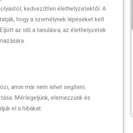
lyástól, kedvezőtlen élethelyzetektől. A
atják, hogy a személynek lépéseket kell
Eljött az idő a tanulásra, az élethelyzetek
mazására.
özi, amin már nem lehet segíteni.
ztása. Mérlegeljünk, elemezzünk és
ük el a hibákat.