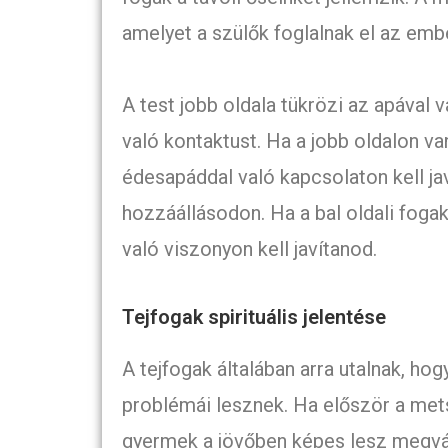
amelyet a szülők foglalnak el az emb
A test jobb oldala tükrözi az apával v
való kontaktust. Ha a jobb oldalon v
édesapáddal való kapcsolaton kell jav
hozzáállásodon. Ha a bal oldali foga
való viszonyon kell javítanod.
Tejfogak spirituális jelentése
A tejfogak általában arra utalnak, ho
problémái lesznek. Ha először a mets
gyermek a jövőben képes lesz megvált