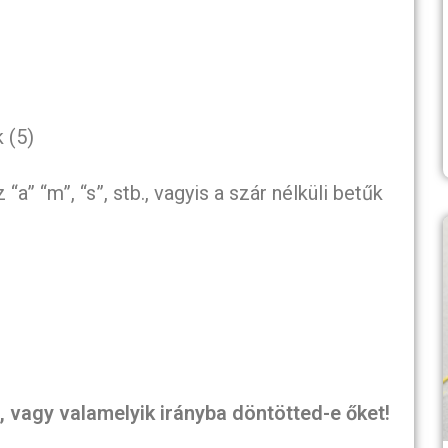
)
 (5)
a” “m”, “s”, stb., vagyis a szár nélküli betűk
)
e, vagy valamelyik irányba döntötted-e őket!