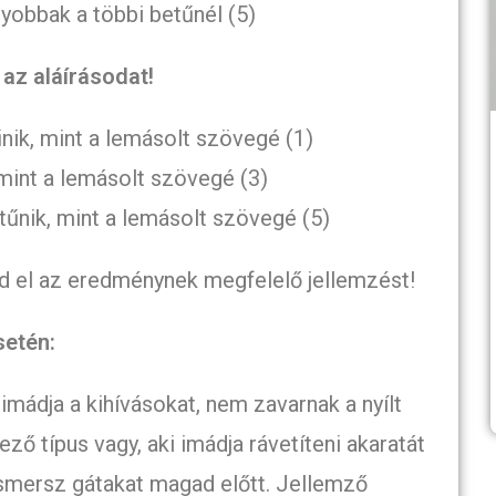
gyobbak a többi betűnél (5)
az aláírásodat!
nik, mint a lemásolt szövegé (1)
mint a lemásolt szövegé (3)
űnik, mint a lemásolt szövegé (5)
d el az eredménynek megfelelő jellemzést!
setén:
imádja a kihívásokat, nem zavarnak a nyílt
 típus vagy, aki imádja rávetíteni akaratát
ismersz gátakat magad előtt. Jellemző