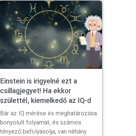
Einstein is irigyelné ezt a
csillagjegyet! Ha ekkor
születtél, kiemelkedő az IQ-d
Bár az IQ mérése és meghatározása
bonyolult folyamat, és számos
tényező befolyásolja, van néhány