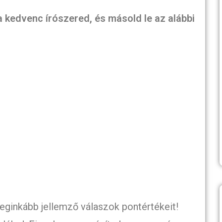
a kedvenc írószered, és másold le az alábbi
leginkább jellemző válaszok pontértékeit!