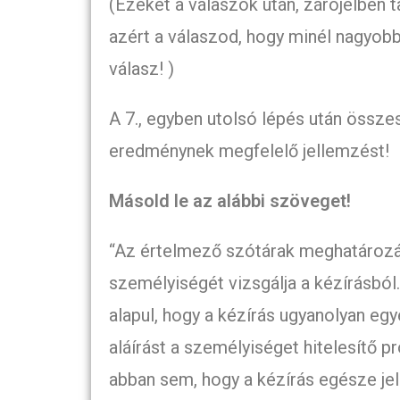
(Ezeket a válaszok után, zárójelben 
azért a válaszod, hogy minél nagyob
válasz! )
A 7., egyben utolsó lépés után össze
eredménynek megfelelő jellemzést!
Másold le az alábbi szöveget!
“Az értelmező szótárak meghatározás
személyiségét vizsgálja a kézírásbó
alapul, hogy a kézírás ugyanolyan egy
aláírást a személyiséget hitelesítő 
abban sem, hogy a kézírás egésze jell