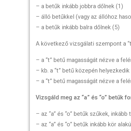
– a betűk inkább jobbra dőlnek (1)
– álló betűkkel (vagy az állóhoz haso
– a betűk inkább balra dőlnek (5)
A következő vizsgálati szempont a “
– a “t” betű magasságát nézve a felé
– kb. a “t” betű közepén helyezkedik 
– a “t” betű magasságát nézve a fel
Vizsgáld meg az “a” és “o” betűk fo
– az “a” és “o” betűk szűkek, inkább 
– az “a” és “o” betűk inkább kör alakú