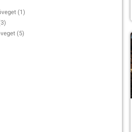
öveget (1)
(3)
öveget (5)