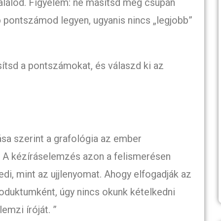
találod. Figyelem: ne másítsd meg csupán
b pontszámod legyen, ugyanis nincs „legjobb”
sítsd a pontszámokat, és válaszd ki az
a szerint a grafológia az ember
l. A kézíráselemzés azon a felismerésen
edi, mint az ujjlenyomat. Ahogy elfogadják az
produktumként, úgy nincs okunk kételkedni
emzi íróját. ”