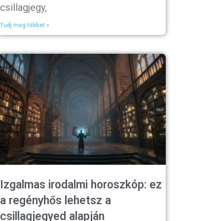
csillagjegy,
Tudj meg többet »
Izgalmas irodalmi horoszkóp: ez
a regényhős lehetsz a
csillagjegyed alapján