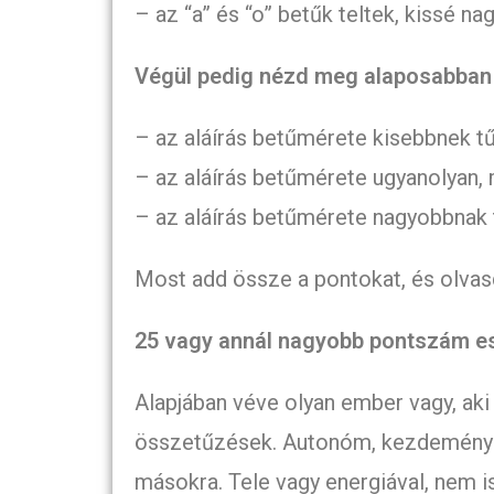
– az “a” és “o” betűk teltek, kissé na
Végül pedig nézd meg alaposabban 
– az aláírás betűmérete kisebbnek tű
– az aláírás betűmérete ugyanolyan, 
– az aláírás betűmérete nagyobbnak t
Most add össze a pontokat, és olvas
25 vagy annál nagyobb pontszám e
Alapjában véve olyan ember vagy, aki 
összetűzések. Autonóm, kezdeményező
másokra. Tele vagy energiával, nem 