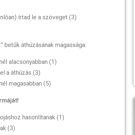
nlóan) írtad le a szöveget (3)
t” betűk áthúzásának magassága:
nél alacsonyabban (1)
el a áthúzás (3)
énél magasabban (5)
rmáját!
tojáshoz hasonlítanak (1)
ak (3)