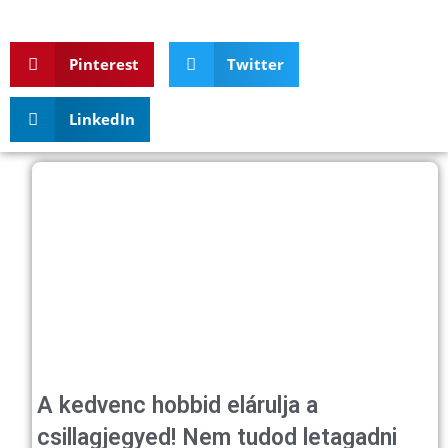
Pinterest
Twitter
LinkedIn
A kedvenc hobbid elárulja a
csillagjegyed! Nem tudod letagadni