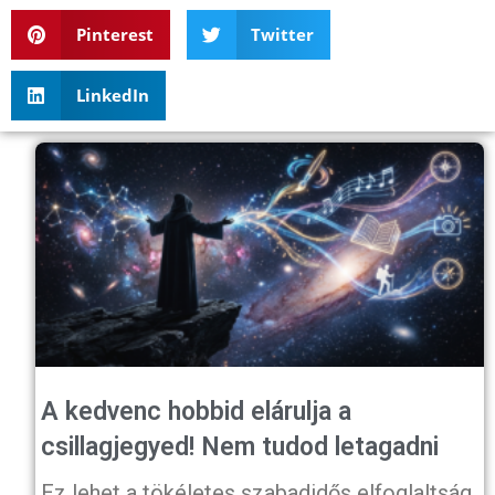
Pinterest
Twitter
LinkedIn
A kedvenc hobbid elárulja a
csillagjegyed! Nem tudod letagadni
Ez lehet a tökéletes szabadidős elfoglaltság