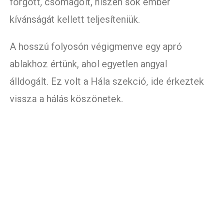
forgott, csomagolt, hiszen sok ember
kívánságát kellett teljesíteniük.
A hosszú folyosón végigmenve egy apró
ablakhoz értünk, ahol egyetlen angyal
álldogált. Ez volt a Hála szekció, ide érkeztek
vissza a hálás köszönetek.