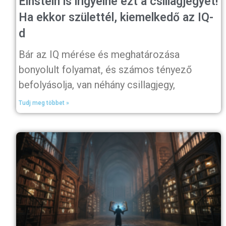
Einstein is irigyelné ezt a csillagjegyet!
Ha ekkor születtél, kiemelkedő az IQ-
d
Bár az IQ mérése és meghatározása
bonyolult folyamat, és számos tényező
befolyásolja, van néhány csillagjegy,
Tudj meg többet »