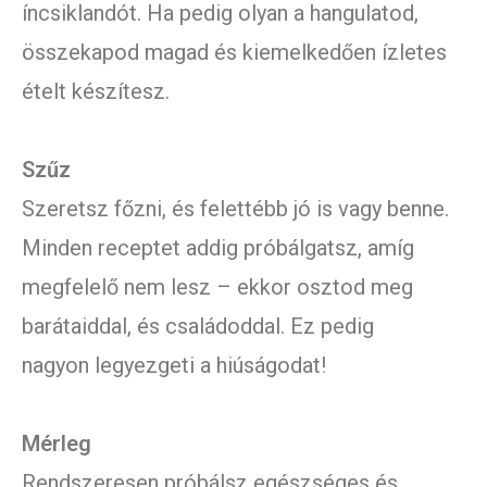
íncsiklandót. Ha pedig olyan a hangulatod,
összekapod magad és kiemelkedően ízletes
ételt készítesz.
Szűz
Szeretsz főzni, és felettébb jó is vagy benne.
Minden receptet addig próbálgatsz, amíg
megfelelő nem lesz – ekkor osztod meg
barátaiddal, és családoddal. Ez pedig
nagyon legyezgeti a hiúságodat!
Mérleg
Rendszeresen próbálsz egészséges és