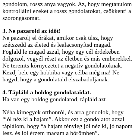
gondolom, rossz anya vagyok. Az, hogy megtanulom
kontrollálni ezeket a rossz gondolatokat, csökkenti a
szorongásomat.
3. Ne pazarold az időt!
Ne pazarolj el órákat, amikor csak ülsz, hogy
szétszedd az életed és lealacsonyítsd magad.
Foglald le magad azzal, hogy egy cél érdekében
dolgozol, vegyél részt az életben és más emberekkel.
Ne teremts környezetet a negatív gondolatoknak.
Kezdj bele egy hobbiba vagy célba még ma! Ne
hagyd, hogy a gondolataid elszabaduljanak.
4. Tápláld a boldog gondolataidat.
Ha van egy boldog gondolatod, tápláld azt.
Néha kimegyek otthonról, és arra gondolok, hogy
“jól néz ki a hajam”. Akkor ezt a gondolatot azzal
táplálom, hogy “a hajam tényleg jól néz ki, jó napom
lesz, és jól érzem magam a bőrömben”.