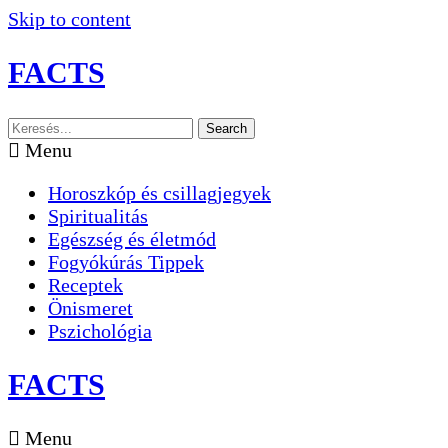
Skip to content
FACTS
Search
Menu
Horoszkóp és csillagjegyek
Spiritualitás
Egészség és életmód
Fogyókúrás Tippek
Receptek
Önismeret
Pszichológia
FACTS
Menu