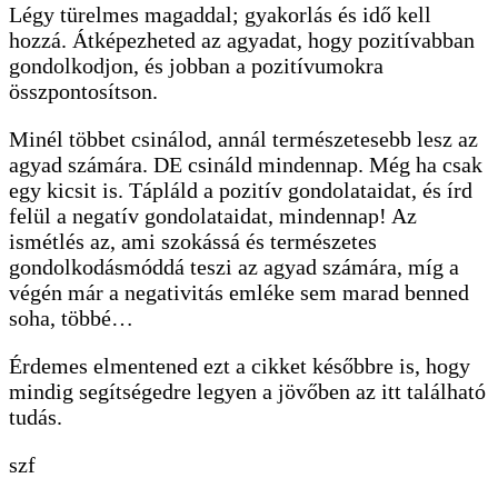
Légy türelmes magaddal; gyakorlás és idő kell
hozzá. Átképezheted az agyadat, hogy pozitívabban
gondolkodjon, és jobban a pozitívumokra
összpontosítson.
Minél többet csinálod, annál természetesebb lesz az
agyad számára. DE csináld mindennap. Még ha csak
egy kicsit is. Tápláld a pozitív gondolataidat, és írd
felül a negatív gondolataidat, mindennap! Az
ismétlés az, ami szokássá és természetes
gondolkodásmóddá teszi az agyad számára, míg a
végén már a negativitás emléke sem marad benned
soha, többé…
Érdemes elmentened ezt a cikket későbbre is, hogy
mindig segítségedre legyen a jövőben az itt található
tudás.
szf