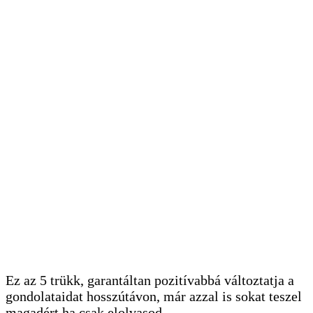
Ez az 5 trükk, garantáltan pozitívabbá változtatja a
gondolataidat hosszútávon, már azzal is sokat teszel
magadért ha csak elolvasod…