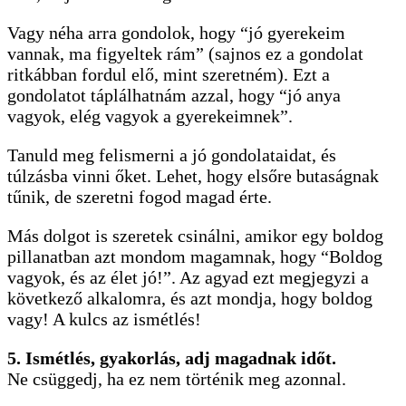
Vagy néha arra gondolok, hogy “jó gyerekeim
vannak, ma figyeltek rám” (sajnos ez a gondolat
ritkábban fordul elő, mint szeretném). Ezt a
gondolatot táplálhatnám azzal, hogy “jó anya
vagyok, elég vagyok a gyerekeimnek”.
Tanuld meg felismerni a jó gondolataidat, és
túlzásba vinni őket. Lehet, hogy elsőre butaságnak
tűnik, de szeretni fogod magad érte.
Más dolgot is szeretek csinálni, amikor egy boldog
pillanatban azt mondom magamnak, hogy “Boldog
vagyok, és az élet jó!”. Az agyad ezt megjegyzi a
következő alkalomra, és azt mondja, hogy boldog
vagy! A kulcs az ismétlés!
5. Ismétlés, gyakorlás, adj magadnak időt.
Ne csüggedj, ha ez nem történik meg azonnal.