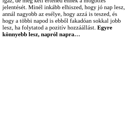
igaz, de meg kell értened ennek a mögöttes
jelentését. Minél inkább elhiszed, hogy jó nap lesz,
annál nagyobb az esélye, hogy azzá is teszed, és
hogy a többi napod is ebből fakadóan sokkal jobb
lesz, ha folytatod a pozitív hozzáállást.
Egyre
könnyebb lesz, napról napra…