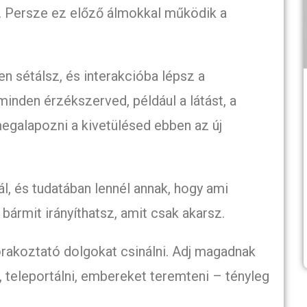
k. Persze ez előző álmokkal működik a
n sétálsz, és interakcióba lépsz a
minden érzékszerved, például a látást, a
 megalapozni a kivetülésed ebben az új
ál, és tudatában lennél annak, hogy ami
bármit irányíthatsz, amit csak akarsz.
szórakoztató dolgokat csinálni. Adj magadnak
, teleportálni, embereket teremteni – tényleg