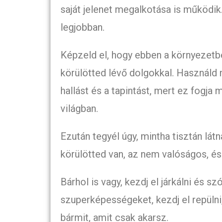
saját jelenet megalkotása is működi
legjobban.
Képzeld el, hogy ebben a környezetbe
körülötted lévő dolgokkal. Használd 
hallást és a tapintást, mert ez fogja
világban.
Ezután tegyél úgy, mintha tisztán látn
körülötted van, az nem valóságos, és 
Bárhol is vagy, kezdj el járkálni és 
szuperképességeket, kezdj el repülni
bármit, amit csak akarsz.