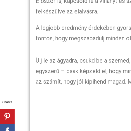
Először is, kapcsold le a villanyt és
felkészülve az elalvásra.
A legjobb eredmény érdekében gyorsan
fontos, hogy megszabadulj minden olya
Ülj le az ágyadra, csukd be a szemed
egyszerű – csak képzeld el, hogy m
az számít, hogy jól kipihend magad. 
Shares