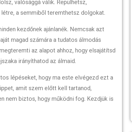
lsz, valósággá válik. Repülhetsz,
 létre, a semmiből teremthetsz dolgokat.
 minden kezdőnek ajánlanék. Nemcsak azt
saját magad számára a tudatos álmodás
megteremti az alapot ahhoz, hogy elsajátítsd
jszaka irányíthatod az álmaid.
tos lépéseket, hogy ma este elvégezd ezt a
ppet, amit szem előtt kell tartanod,
n nem biztos, hogy működni fog. Kezdjük is