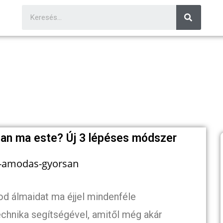
an ma este? Új 3 lépéses módszer
d álmaidat ma éjjel mindenféle
echnika segítségével, amitől még akár