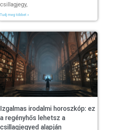
csillagjegy,
Tudj meg többet »
Izgalmas irodalmi horoszkóp: ez
a regényhős lehetsz a
csillagjegyed alapján