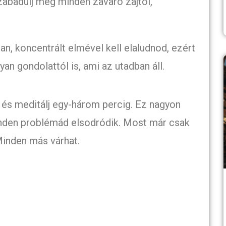
 szabadulj meg minden zavaró zajtól,
, koncentrált elmével kell elaludnod, ezért
n gondolattól is, ami az utadban áll.
, és meditálj egy-három percig. Ez nagyon
inden problémád elsodródik. Most már csak
Minden más várhat.