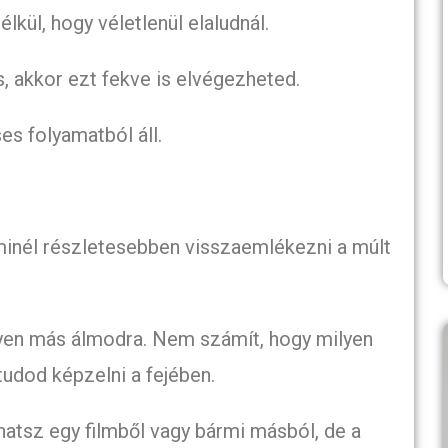
élkül, hogy véletlenül elaludnál.
s, akkor ezt fekve is elvégezheted.
s folyamatból áll.
inél részletesebben visszaemlékezni a múlt
lyen más álmodra. Nem számít, hogy milyen
 tudod képzelni a fejében.
hatsz egy filmből vagy bármi másból, de a