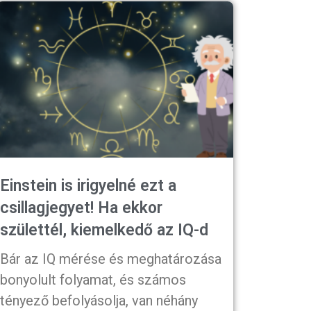
Einstein is irigyelné ezt a
csillagjegyet! Ha ekkor
születtél, kiemelkedő az IQ-d
Bár az IQ mérése és meghatározása
bonyolult folyamat, és számos
tényező befolyásolja, van néhány