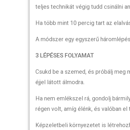
teljes technikát végig tudd csinálni an
Ha több mint 10 percig tart az elalvá
A módszer egy egyszerű háromlépése
3 LÉPÉSES FOLYAMAT
Csukd be a szemed, és próbálj meg m
éjjel látott álmodra.
Ha nem emlékszel rá, gondolj bármi
régen volt, amíg élénk, és valóban el
Képzeletbeli környezetet is létrehoz