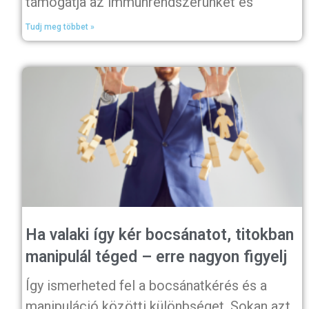
támogatja az immunrendszerünket és
Tudj meg többet »
Ha valaki így kér bocsánatot, titokban
manipulál téged – erre nagyon figyelj
Így ismerheted fel a bocsánatkérés és a
manipuláció közötti különbséget. Sokan azt