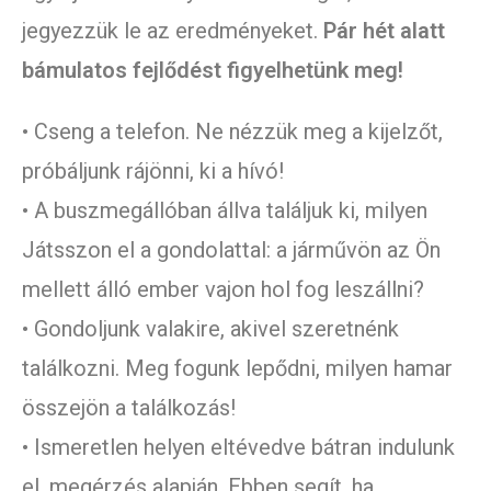
jegyezzük le az eredményeket.
Pár hét alatt
bámulatos fejlődést figyelhetünk meg!
• Cseng a telefon. Ne nézzük meg a kijelzőt,
próbáljunk rájönni, ki a hívó!
• A buszmegállóban állva találjuk ki, milyen
Játsszon el a gondolattal: a járművön az Ön
mellett álló ember vajon hol fog leszállni?
• Gondoljunk valakire, akivel szeretnénk
találkozni. Meg fogunk lepődni, milyen hamar
összejön a találkozás!
• Ismeretlen helyen eltévedve bátran indulunk
el, megérzés alapján. Ebben segít, ha