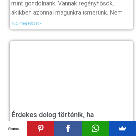
mint gondolnánk. Vannak regényhősök,
akikben azonnal magunkra ismerünk. Nem
Tudj meg többet »
Érdekes dolog történik, ha
citromhéjat adsz az ételeidhez 1
Shares
héten keresztül