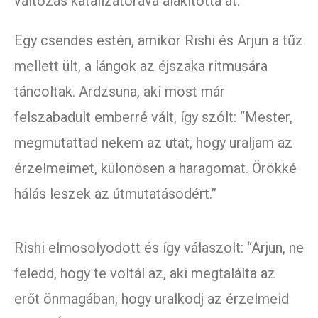
változás katalizátorává alakította át.
Egy csendes estén, amikor Rishi és Arjun a tűz
mellett ült, a lángok az éjszaka ritmusára
táncoltak. Ardzsuna, aki most már
felszabadult emberré vált, így szólt: “Mester,
megmutattad nekem az utat, hogy uraljam az
érzelmeimet, különösen a haragomat. Örökké
hálás leszek az útmutatásodért.”
Rishi elmosolyodott és így válaszolt: “Arjun, ne
feledd, hogy te voltál az, aki megtalálta az
erőt önmagában, hogy uralkodj az érzelmeid