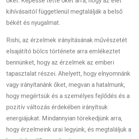
őket. Képessé tette őket arra, hogy az élet
kihívásaitól függetlenül megtalálják a belső
békét és nyugalmat.
Rishi, az érzelmek irányításának művészetét
elsajátító bölcs története arra emlékeztet
bennünket, hogy az érzelmek az emberi
tapasztalat részei. Ahelyett, hogy elnyomnánk
vagy irányítanánk őket, megvan a hatalmunk,
hogy megértsük és a személyes fejlődés és a
pozitív változás érdekében irányítsuk
energiájukat. Mindannyian törekedjünk arra,
hogy érzelmeink urai legyünk, és megtaláljuk a