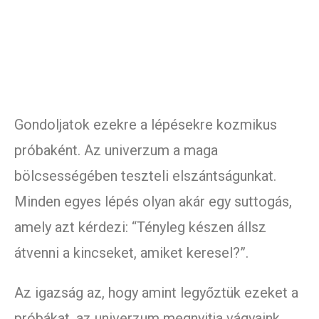
Gondoljatok ezekre a lépésekre kozmikus
próbaként. Az univerzum a maga
bölcsességében teszteli elszántságunkat.
Minden egyes lépés olyan akár egy suttogás,
amely azt kérdezi: “Tényleg készen állsz
átvenni a kincseket, amiket keresel?”.
Az igazság az, hogy amint legyőztük ezeket a
próbákat, az univerzum megnyitja vágyaink