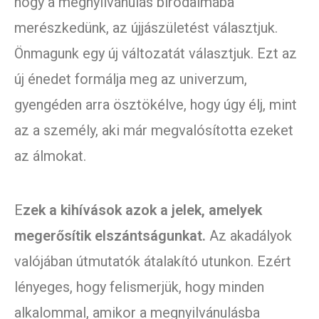
hogy a megnyilvánulás birodalmába
merészkedünk, az újjászületést választjuk.
Önmagunk egy új változatát választjuk. Ezt az
új énedet formálja meg az univerzum,
gyengéden arra ösztökélve, hogy úgy élj, mint
az a személy, aki már megvalósította ezeket
az álmokat.
E
zek a kihívások azok a jelek, amelyek
megerősítik elszántságunkat.
Az akadályok
valójában útmutatók átalakító utunkon. Ezért
lényeges, hogy felismerjük, hogy minden
alkalommal, amikor a megnyilvánulásba