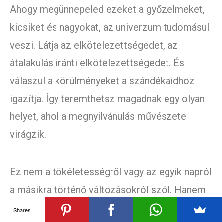
Ahogy megünnepeled ezeket a győzelmeket,
kicsiket és nagyokat, az univerzum tudomásul
veszi. Látja az elkötelezettségedet, az
átalakulás iránti elkötelezettségedet. És
válaszul a körülményeket a szándékaidhoz
igazítja. Így teremthetsz magadnak egy olyan
helyet, ahol a megnyilvánulás művészete
virágzik.
Ez nem a tökéletességről vagy az egyik napról
a másikra történő változásokról szól. Hanem
a következetes fejlődésről és az utad
Shares