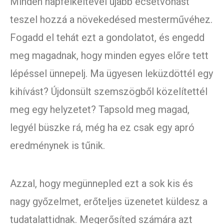
Minden napfelkeltével újabb ecsetvonást
teszel hozzá a növekedésed mesterművéhez.
Fogadd el tehát ezt a gondolatot, és engedd
meg magadnak, hogy minden egyes előre tett
lépéssel ünnepelj. Ma ügyesen leküzdöttél egy
kihívást? Újdonsült szemszögből közelítettél
meg egy helyzetet? Tapsold meg magad,
legyél büszke rá, még ha ez csak egy apró
eredménynek is tűnik.
Azzal, hogy megünnepled ezt a sok kis és
nagy győzelmet, erőteljes üzenetet küldesz a
tudatalattidnak. Megerősíted számára azt