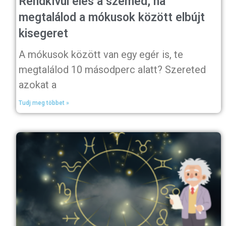
Rendkívül éles a szemed, ha
megtalálod a mókusok között elbújt
kisegeret
A mókusok között van egy egér is, te
megtalálod 10 másodperc alatt? Szereted
azokat a
Tudj meg többet »