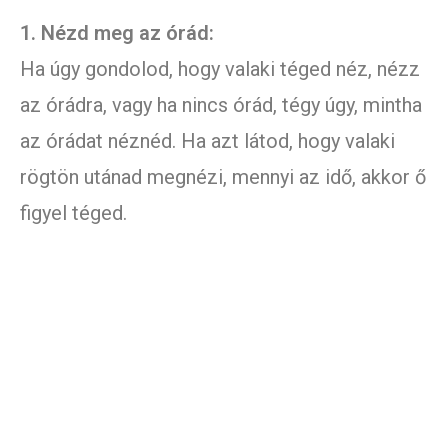
1. Nézd meg az órád:
Ha úgy gondolod, hogy valaki téged néz, nézz
az órádra, vagy ha nincs órád, tégy úgy, mintha
az órádat néznéd. Ha azt látod, hogy valaki
rögtön utánad megnézi, mennyi az idő, akkor ő
figyel téged.