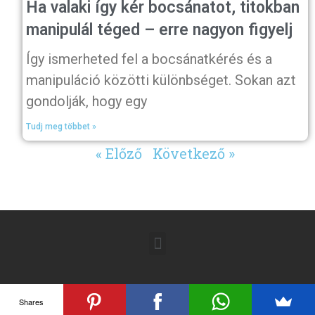
Ha valaki így kér bocsánatot, titokban
manipulál téged – erre nagyon figyelj
Így ismerheted fel a bocsánatkérés és a
manipuláció közötti különbséget. Sokan azt
gondolják, hogy egy
Tudj meg többet »
« Előző
Következő »
Shares