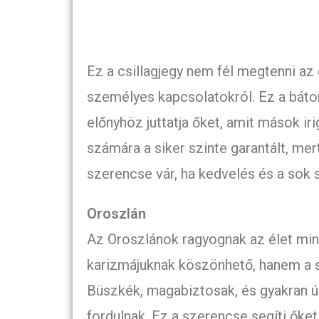
Ez a csillagjegy nem fél megtenni az 
személyes kapcsolatokról. Ez a bátor
előnyhöz juttatja őket, amit mások ir
számára a siker szinte garantált, me
szerencse vár, ha kedvelés és a sok s
Oroszlán
Az Oroszlánok ragyognak az élet min
karizmájuknak köszönhető, hanem a sz
Büszkék, magabiztosak, és gyakran úg
fordulnak. Ez a szerencse segíti őke