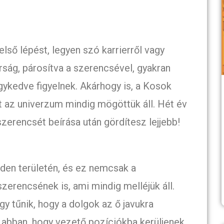
első lépést, legyen szó karrierről vagy
ság, párosítva a szerencsével, gyakran
igykedve figyelnek. Akárhogy is, a Kosok
rt az univerzum mindig mögöttük áll. Hét év
zerencsét beírása után gördítesz lejjebb!
den területén, és ez nemcsak a
erencsének is, ami mindig melléjük áll.
y tűnik, hogy a dolgok az ő javukra
t abban, hogy vezető pozíciókba kerüljenek,