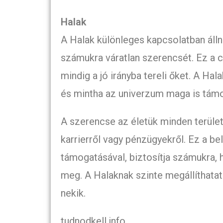
Halak
A Halak különleges kapcsolatban áll
számukra váratlan szerencsét. Ez a cs
mindig a jó irányba tereli őket. A Hal
és mintha az univerzum maga is tám
A szerencse az életük minden terüle
karrierről vagy pénzügyekről. Ez a b
támogatásával, biztosítja számukra,
meg. A Halaknak szinte megállíthatat
nekik.
tudnodkell.info