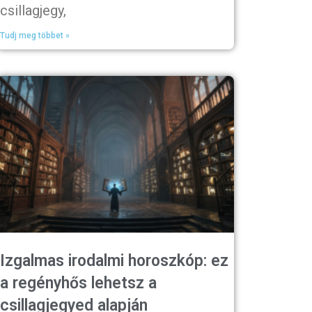
csillagjegy,
Tudj meg többet »
Izgalmas irodalmi horoszkóp: ez
a regényhős lehetsz a
csillagjegyed alapján