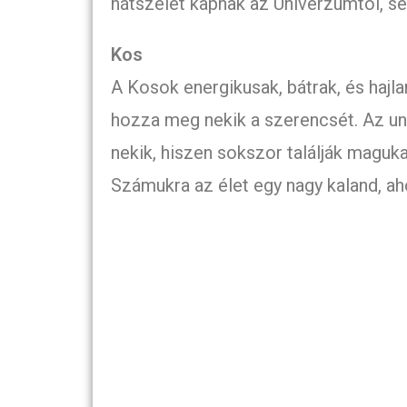
hátszelet kapnak az Univerzumtól, se
Kos
A Kosok energikusak, bátrak, és hajl
hozza meg nekik a szerencsét. Az un
nekik, hiszen sokszor találják maguk
Számukra az élet egy nagy kaland, aho