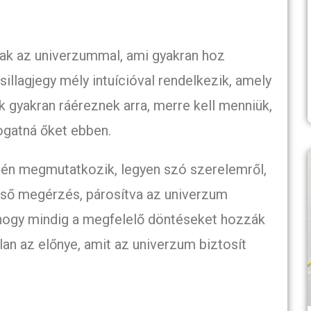
nak az univerzummal, ami gyakran hoz
illagjegy mély intuícióval rendelkezik, amely
ak gyakran ráéreznek arra, merre kell menniük,
ogatná őket ebben.
tén megmutatkozik, legyen szó szerelemről,
első megérzés, párosítva az univerzum
 hogy mindig a megfelelő döntéseket hozzák
lan az előnye, amit az univerzum biztosít