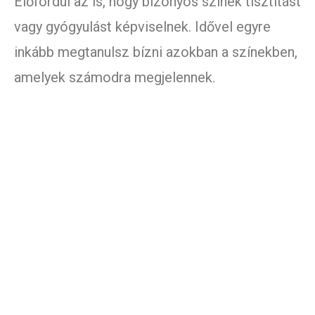
Előfordul az is, hogy bizonyos színek tisztítást
vagy gyógyulást képviselnek. Idővel egyre
inkább megtanulsz bízni azokban a színekben,
amelyek számodra megjelennek.