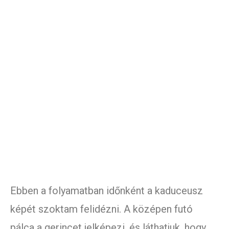
Ebben a folyamatban időnként a kaduceusz
képét szoktam felidézni. A középen futó
pálca a gerincet jelképezi, és láthatjuk, hogy