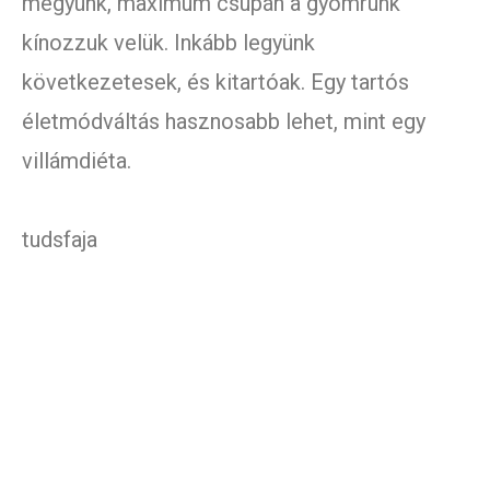
megyünk, maximum csupán a gyomrunk
kínozzuk velük. Inkább legyünk
következetesek, és kitartóak. Egy tartós
életmódváltás hasznosabb lehet, mint egy
villámdiéta.
tudsfaja