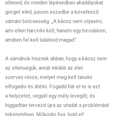
ellened, és minden lépésedben akadályokat
görget eléd, jusson eszedbe a következő
sámáni bölcsesség: „A káosz nem olyasmi,
ami ellen harcolni kell, hanem egy birodalom,
amiben fel kell találnod magad”.
A sámánok hisznek abban, hogy a káosz nem
az ellenségük, annál inkább az élet
szerves része, melyet meg kell tanulni
elfogadni és átélni. Fogadd hát el te is ezt
a helyzetet, vegyél egy mély levegőt, és
higgadtan tervezd újra az utadat a problémáid
tekintetében. Működni fog, hidd el!