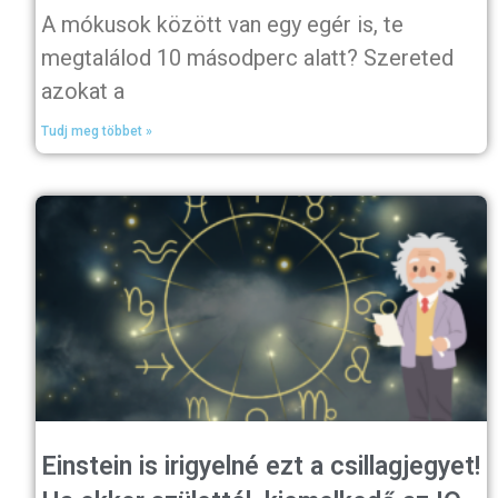
A mókusok között van egy egér is, te
megtalálod 10 másodperc alatt? Szereted
azokat a
Tudj meg többet »
Einstein is irigyelné ezt a csillagjegyet!