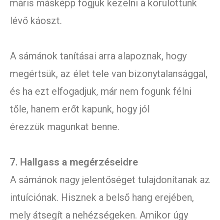
máris másképp fogjuk kezelni a körülöttünk
lévő káoszt.
A sámánok tanításai arra alapoznak, hogy
megértsük, az élet tele van bizonytalansággal,
és ha ezt elfogadjuk, már nem fogunk félni
tőle, hanem erőt kapunk, hogy jól
érezzük magunkat benne.
7. Hallgass a megérzéseidre
A sámánok nagy jelentőséget tulajdonítanak az
intuíciónak. Hisznek a belső hang erejében,
mely átsegít a nehézségeken. Amikor úgy