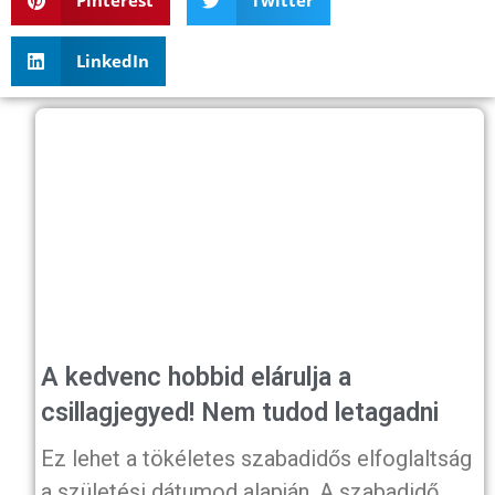
Pinterest
Twitter
LinkedIn
A kedvenc hobbid elárulja a
csillagjegyed! Nem tudod letagadni
Ez lehet a tökéletes szabadidős elfoglaltság
a születési dátumod alapján. A szabadidő