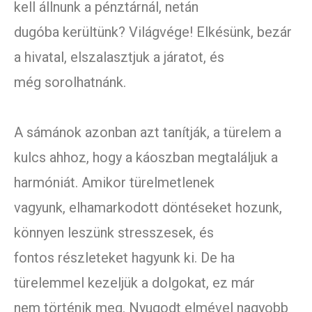
kell állnunk a pénztárnál, netán
dugóba kerültünk? Világvége! Elkésünk, bezár
a hivatal, elszalasztjuk a járatot, és
még sorolhatnánk.
A sámánok azonban azt tanítják, a türelem a
kulcs ahhoz, hogy a káoszban megtaláljuk a
harmóniát. Amikor türelmetlenek
vagyunk, elhamarkodott döntéseket hozunk,
könnyen leszünk stresszesek, és
fontos részleteket hagyunk ki. De ha
türelemmel kezeljük a dolgokat, ez már
nem történik meg. Nyugodt elmével nagyobb