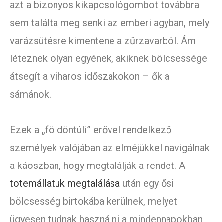
azt a bizonyos kikapcsológombot továbbra
sem találta meg senki az emberi agyban, mely
varázsütésre kimentene a zűrzavarból. Ám
léteznek olyan egyének, akiknek bölcsessége
átsegít a viharos időszakokon – ők a
sámánok.
Ezek a „földöntúli” erővel rendelkező
személyek valójában az elméjükkel navigálnak
a káoszban, hogy megtalálják a rendet. A
totemállatuk megtalálása
után egy ősi
bölcsesség birtokába kerülnek, melyet
ügyesen tudnak használni a mindennapokban,