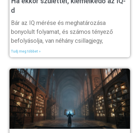
Ha ekkor születtél, kiemelkedő az IQ-
d
Bár az IQ mérése és meghatározása
bonyolult folyamat, és számos tényező
befolyásolja, van néhány csillagjegy,
Tudj meg többet »