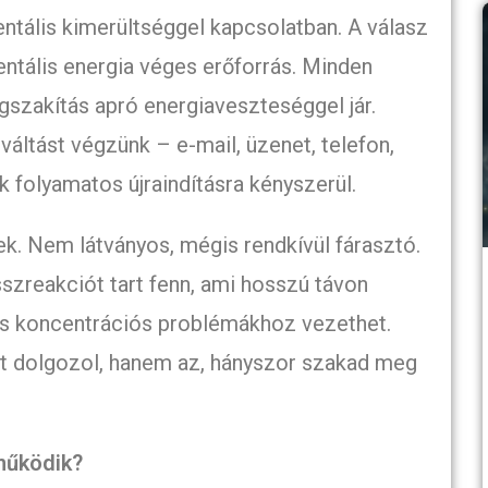
ntális kimerültséggel kapcsolatban. A válasz
entális energia véges erőforrás. Minden
gszakítás apró energiaveszteséggel jár.
áltást végzünk – e-mail, üzenet, telefon,
k folyamatos újraindításra kényszerül.
ek. Nem látványos, mégis rendkívül fárasztó.
sszreakciót tart fenn, ami hosszú távon
és koncentrációs problémákhoz vezethet.
át dolgozol, hanem az, hányszor szakad meg
működik?