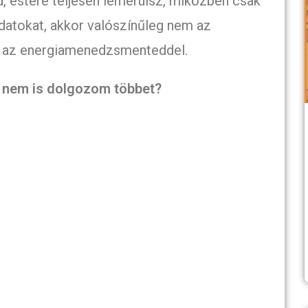
, estére teljesen lemerülsz, miközben csak
ladatokat, akkor valószínűleg nem az
 az energiamenedzsmenteddel.
a nem is dolgozom többet?