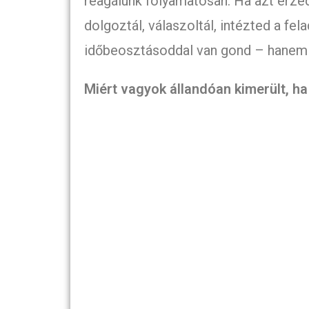
reagálunk folyamatosan. Ha azt érzed
dolgoztál, válaszoltál, intézted a fe
időbeosztásoddal van gond – hanem
Miért vagyok állandóan kimerült, h