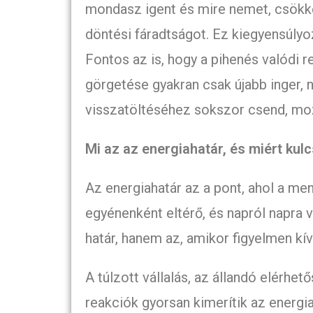
mondasz igent és mire nemet, csökken
döntési fáradtságot. Ez kiegyensúly
Fontos az is, hogy a pihenés valódi 
görgetése gyakran csak újabb inger, 
visszatöltéséhez sokszor csend, moz
Mi az az energiahatár, és miért ku
Az energiahatár az a pont, ahol a me
egyénenként eltérő, és napról napra 
határ, hanem az, amikor figyelmen kív
A túlzott vállalás, az állandó elérhe
reakciók gyorsan kimerítik az energi