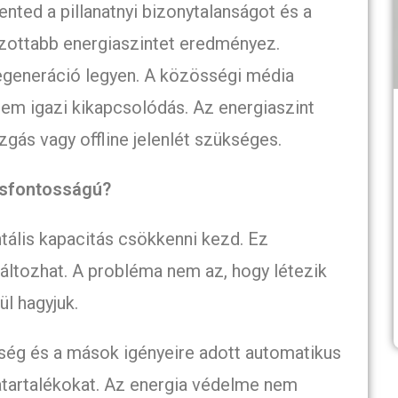
ted a pillanatnyi bizonytalanságot és a
ozottabb energiaszintet eredményez.
regeneráció legyen. A közösségi média
nem igazi kikapcsolódás. Az energiaszint
gás vagy offline jelenlét szükséges.
lcsfontosságú?
ntális kapacitás csökkenni kezd. Ez
változhat. A probléma nem az, hogy létezik
ül hagyjuk.
tőség és a mások igényeire adott automatikus
atartalékokat. Az energia védelme nem