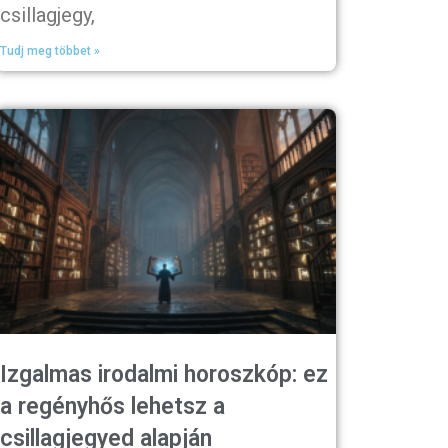
csillagjegy,
Tudj meg többet »
Izgalmas irodalmi horoszkóp: ez
a regényhős lehetsz a
csillagjegyed alapján