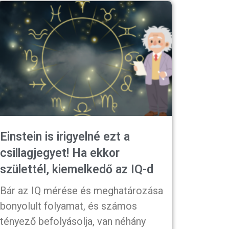
Einstein is irigyelné ezt a
csillagjegyet! Ha ekkor
születtél, kiemelkedő az IQ-d
Bár az IQ mérése és meghatározása
bonyolult folyamat, és számos
tényező befolyásolja, van néhány