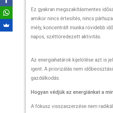
Ez gyakran megszakításmentes idősávo
amikor nincs értesítés, nincs párhuza
mély, koncentrált munka rövidebb id
napos, széttöredezett aktivitás.
Az energiahatárok kijelölése azt is 
igent. A priorizálás nem időbeosztás
gazdálkodás.
Hogyan védjük az energiánkat a m
A fókusz visszaszerzése nem radikál