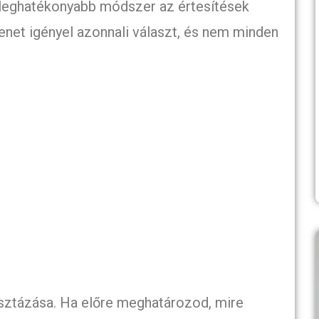
 leghatékonyabb módszer az értesítések
net igényel azonnali választ, és nem minden
isztázása. Ha előre meghatározod, mire