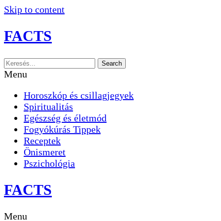
Skip to content
FACTS
Search
Menu
Horoszkóp és csillagjegyek
Spiritualitás
Egészség és életmód
Fogyókúrás Tippek
Receptek
Önismeret
Pszichológia
FACTS
Menu