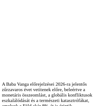
A Baba Vanga előrejelzései 2026-ra jelentős
zűrzavaros évet vetítenek előre, beleértve a
monetáris összeomlást, a globális konfliktusok
eszkalálódását és a természeti katasztrófákat,
amelyek a Föld akár 8%-át is érintik.