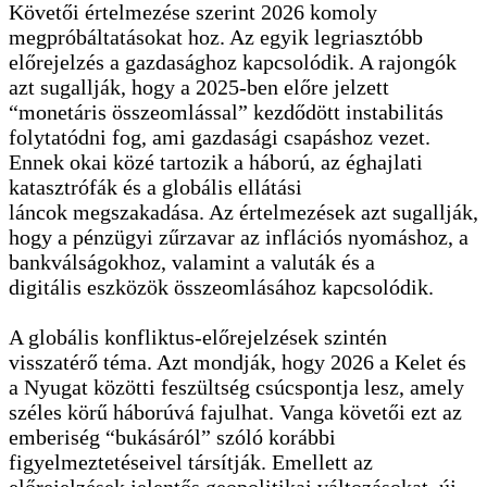
Követői értelmezése szerint 2026 komoly
megpróbáltatásokat hoz. Az egyik legriasztóbb
előrejelzés a gazdasághoz kapcsolódik. A rajongók
azt sugallják, hogy a 2025-ben előre jelzett
“monetáris összeomlással” kezdődött instabilitás
folytatódni fog, ami gazdasági csapáshoz vezet.
Ennek okai közé tartozik a háború, az éghajlati
katasztrófák és a globális ellátási
láncok megszakadása. Az értelmezések azt sugallják,
hogy a pénzügyi zűrzavar az inflációs nyomáshoz, a
bankválságokhoz, valamint a valuták és a
digitális eszközök összeomlásához kapcsolódik.
A globális konfliktus-előrejelzések szintén
visszatérő téma. Azt mondják, hogy 2026 a Kelet és
a Nyugat közötti feszültség csúcspontja lesz, amely
széles körű háborúvá fajulhat. Vanga követői ezt az
emberiség “bukásáról” szóló korábbi
figyelmeztetéseivel társítják. Emellett az