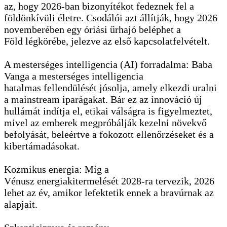
az, hogy 2026-ban bizonyítékot fedeznek fel a
földönkívüli életre. Csodálói azt állítják, hogy 2026
novemberében egy óriási űrhajó beléphet a
Föld légkörébe, jelezve az első kapcsolatfelvételt.
A mesterséges intelligencia (AI) forradalma: Baba
Vanga a mesterséges intelligencia
hatalmas fellendülését jósolja, amely elkezdi uralni
a mainstream iparágakat. Bár ez az innováció új
hullámát indítja el, etikai válságra is figyelmeztet,
mivel az emberek megpróbálják kezelni növekvő
befolyását, beleértve a fokozott ellenőrzéseket és a
kibertámadásokat.
Kozmikus energia: Míg a
Vénusz energiakitermelését 2028-ra tervezik, 2026
lehet az év, amikor lefektetik ennek a bravúrnak az
alapjait.