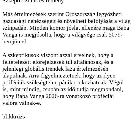
Szkepticizmus és remény
Más értelmezések szerint Oroszország legyőzheti
gazdasági nehézségeit és növelheti befolyását a világ
színpadán. Minden komor jóslat ellenére maga Baba
Vanga is megjósolta, hogy a világvége csak 5079-
ben jön el.
A szkeptikusok viszont azzal érvelnek, hogy a
feltételezett előrejelzések túl általánosak, és a
jelenlegi globális trendek laza értelmezésén
alapulnak. Arra figyelmeztetnek, hogy az ilyen
próféciák szükségtelen pánikot okozhatnak. Végül
is, mint mindig, csupán az idő tudja megmondani,
hogy Baba Vanga 2026-ra vonatkozó próféciái
valóra válnak-e.
blikkruzs