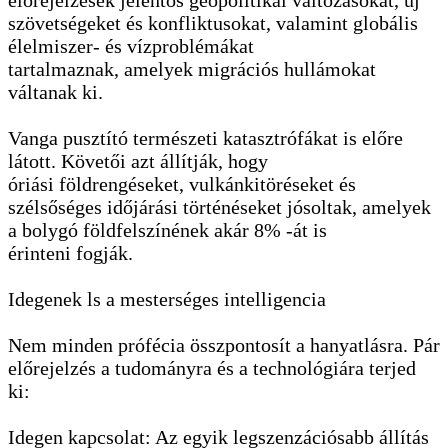
előrejelzések jelentős geopolitikai változásokat, új
szövetségeket és konfliktusokat, valamint globális
élelmiszer- és vízproblémákat
tartalmaznak, amelyek migrációs hullámokat
váltanak ki.
Vanga pusztító természeti katasztrófákat is előre
látott. Követői azt állítják, hogy
óriási földrengéseket, vulkánkitöréseket és
szélsőséges időjárási történéseket jósoltak, amelyek
a bolygó földfelszínének akár 8% -át is
érinteni fogják.
Idegenek ls a mesterséges intelligencia
Nem minden prófécia összpontosít a hanyatlásra. Pár
előrejelzés a tudományra és a technológiára terjed
ki:
Idegen kapcsolat: Az egyik legszenzációsabb állítás