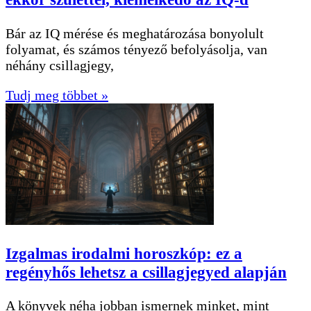
Bár az IQ mérése és meghatározása bonyolult
folyamat, és számos tényező befolyásolja, van
néhány csillagjegy,
Tudj meg többet »
Izgalmas irodalmi horoszkóp: ez a
regényhős lehetsz a csillagjegyed alapján
A könyvek néha jobban ismernek minket, mint