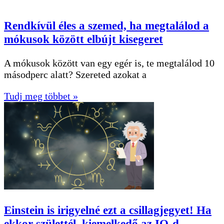
Rendkívül éles a szemed, ha megtalálod a
mókusok között elbújt kisegeret
A mókusok között van egy egér is, te megtalálod 10
másodperc alatt? Szereted azokat a
Tudj meg többet »
Einstein is irigyelné ezt a csillagjegyet! Ha
ekkor születtél, kiemelkedő az IQ-d