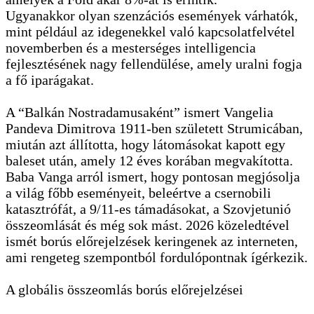
Ugyanakkor olyan szenzációs események várhatók,
mint például az idegenekkel való kapcsolatfelvétel
novemberben és a mesterséges intelligencia
fejlesztésének nagy fellendülése, amely uralni fogja
a fő iparágakat.
A “Balkán Nostradamusaként” ismert Vangelia
Pandeva Dimitrova 1911-ben született Strumicában,
miután azt állította, hogy látomásokat kapott egy
baleset után, amely 12 éves korában megvakította.
Baba Vanga arról ismert, hogy pontosan megjósolja
a világ főbb eseményeit, beleértve a csernobili
katasztrófát, a 9/11-es támadásokat, a Szovjetunió
összeomlását és még sok mást. 2026 közeledtével
ismét borús előrejelzések keringenek az interneten,
ami rengeteg szempontból fordulópontnak ígérkezik.
A globális összeomlás borús előrejelzései