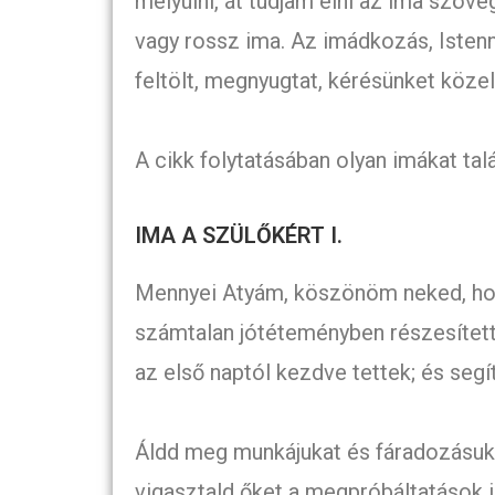
mélyülni, át tudjam élni az ima szöveg
vagy rossz ima. Az imádkozás, Istenn
feltölt, megnyugtat, kérésünket köze
A cikk folytatásában olyan imákat tal
IMA A SZÜLŐKÉRT I.
Mennyei Atyám, köszönöm neked, ho
számtalan jótéteményben részesítetté
az első naptól kezdve tettek; és segít
Áldd meg munkájukat és fáradozásuka
vigasztald őket a megpróbáltatások 