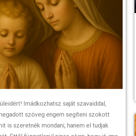
leidért! Imádkozhatsz saját szavaiddal,
 megadott szöveg engem segíteni szokott
it is szeretnék mondani, hanem el tudjak