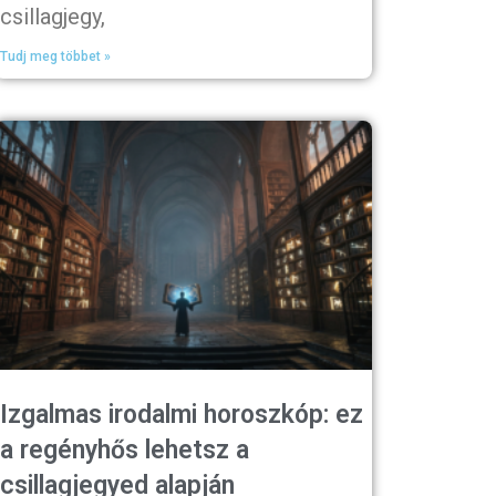
csillagjegy,
Tudj meg többet »
Izgalmas irodalmi horoszkóp: ez
a regényhős lehetsz a
csillagjegyed alapján