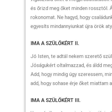
és őrizd meg őket minden rossztól. 
rokonomat. Ne hagyd, hogy családunk
egyesíts mindannyiunkat újra örök at
IMA A SZÜLŐKÉRT II.
Jó Isten, te adtál nekem szerető szül
Jóságukért oltalmazzad, és áldd meg,
Add, hogy mindig úgy szeressem, min
add, hogy sohase érje őket miattam 
IMA A SZÜLŐKÉRT III.