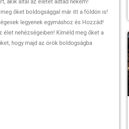
, akik által az életet adtad nekem!
meg őket boldogsággal már itt a földön is!
űségesek legyenek egymáshoz és Hozzád!
 az élet nehézségeiben! Kíméld meg őket a
iket, hogy majd az örök boldogságba