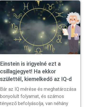
Einstein is irigyelné ezt a
csillagjegyet! Ha ekkor
születtél, kiemelkedő az IQ-d
Bár az IQ mérése és meghatározása
bonyolult folyamat, és számos
tényező befolyásolja, van néhány