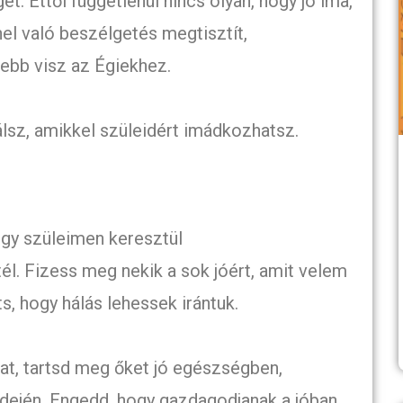
ét. Ettől függetlenül nincs olyan, hogy jó ima,
el való beszélgetés megtisztít,
lebb visz az Égiekhez.
álsz, amikkel szüleidért imádkozhatsz.
gy szüleimen keresztül
l. Fizess meg nekik a sok jóért, amit velem
s, hogy hálás lehessek irántuk.
t, tartsd meg őket jó egészségben,
idején. Engedd, hogy gazdagodjanak a jóban