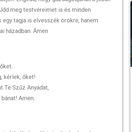
Áldd meg testvéreimet is és minden
 egy tagja is elvesszék örökre, hanem
yai házadban. Ámen
őket.
 kérlek, őket!
t Te Szűz Anyádat,
a bánat! Amen.