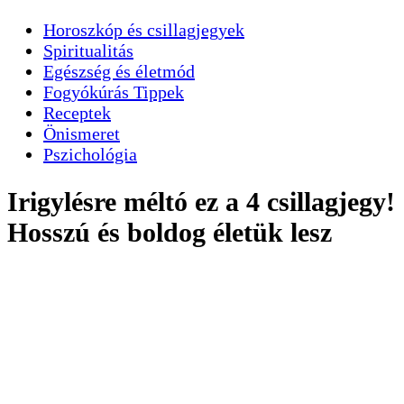
Horoszkóp és csillagjegyek
Spiritualitás
Egészség és életmód
Fogyókúrás Tippek
Receptek
Önismeret
Pszichológia
Irigylésre méltó ez a 4 csillagjegy!
Hosszú és boldog életük lesz