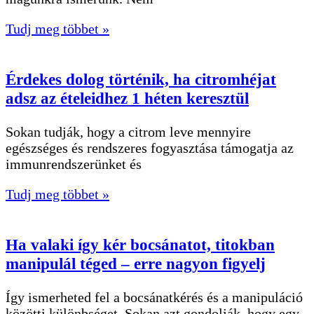
Tudj meg többet »
Érdekes dolog történik, ha citromhéjat
adsz az ételeidhez 1 héten keresztül
Sokan tudják, hogy a citrom leve mennyire
egészséges és rendszeres fogyasztása támogatja az
immunrendszerünket és
Tudj meg többet »
Ha valaki így kér bocsánatot, titokban
manipulál téged – erre nagyon figyelj
Így ismerheted fel a bocsánatkérés és a manipuláció
közötti különbséget. Sokan azt gondolják, hogy egy