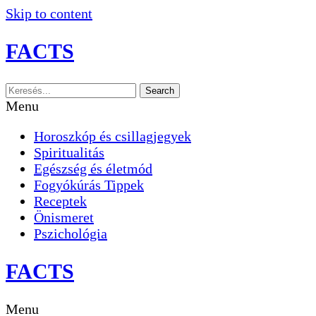
Skip to content
FACTS
Search
Menu
Horoszkóp és csillagjegyek
Spiritualitás
Egészség és életmód
Fogyókúrás Tippek
Receptek
Önismeret
Pszichológia
FACTS
Menu