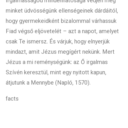
Irgalmasságod mindenhatósága védjen meg
minket üdvösségünk ellenségeinek dárdáitól,
hogy gyermekeidként bizalommal várhassuk
Fiad végső eljövetelét – azt a napot, amelyet
csak Te ismersz. És várjuk, hogy elnyerjük
mindazt, amit Jézus megígért nekünk. Mert
Jézus a mi reménységünk: az Ő irgalmas
Szívén keresztül, mint egy nyitott kapun,
átjutunk a Mennybe (Napló, 1570).
facts