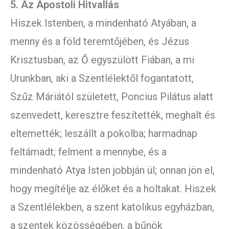
5. Az Apostoli Hitvallás
Hiszek Istenben, a mindenható Atyában, a
menny és a föld teremtőjében, és Jézus
Krisztusban, az Ő egyszülött Fiában, a mi
Urunkban, aki a Szentlélektől fogantatott,
Szűz Máriától született, Poncius Pilátus alatt
szenvedett, keresztre feszítették, meghalt és
eltemették; leszállt a pokolba; harmadnap
feltámadt; felment a mennybe, és a
mindenható Atya Isten jobbján ül; onnan jön el,
hogy megítélje az élőket és a holtakat. Hiszek
a Szentlélekben, a szent katolikus egyházban,
a szentek közösségében, a bűnök