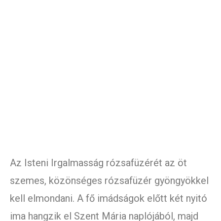
Az Isteni Irgalmasság rózsafüzérét az öt
szemes, közönséges rózsafüzér gyöngyökkel
kell elmondani. A fő imádságok előtt két nyitó
ima hangzik el Szent Mária naplójából, majd