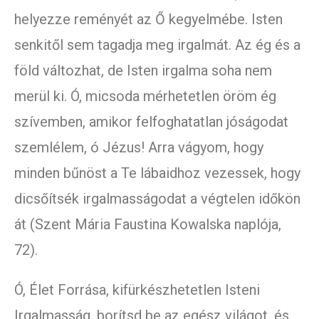
helyezze reményét az Ő kegyelmébe. Isten
senkitől sem tagadja meg irgalmát. Az ég és a
föld változhat, de Isten irgalma soha nem
merül ki. Ó, micsoda mérhetetlen öröm ég
szívemben, amikor felfoghatatlan jóságodat
szemlélem, ó Jézus! Arra vágyom, hogy
minden bűnöst a Te lábaidhoz vezessek, hogy
dicsőítsék irgalmasságodat a végtelen időkön
át (Szent Mária Faustina Kowalska naplója,
72).
Ó, Élet Forrása, kifürkészhetetlen Isteni
Irgalmasság, borítsd be az egész világot, és