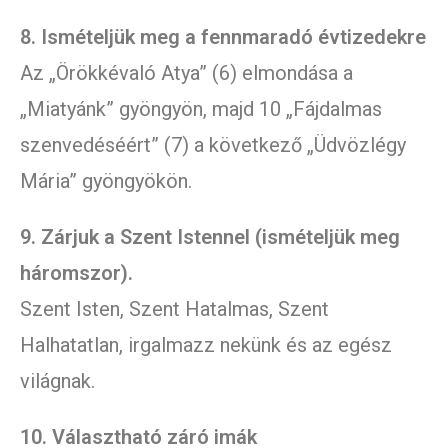
8. Ismételjük meg a fennmaradó évtizedekre
Az „Örökkévaló Atya” (6) elmondása a
„Miatyánk” gyöngyön, majd 10 „Fájdalmas
szenvedéséért” (7) a következő „Üdvözlégy
Mária” gyöngyökön.
9. Zárjuk a Szent Istennel (ismételjük meg
háromszor).
Szent Isten, Szent Hatalmas, Szent
Halhatatlan, irgalmazz nekünk és az egész
világnak.
10. Választható záró imák