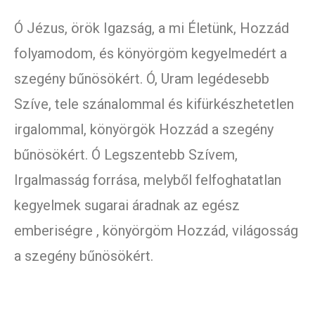
Ó Jézus, örök Igazság, a mi Életünk, Hozzád
folyamodom, és könyörgöm kegyelmedért a
szegény bűnösökért. Ó, Uram legédesebb
Szíve, tele szánalommal és kifürkészhetetlen
irgalommal, könyörgök Hozzád a szegény
bűnösökért. Ó Legszentebb Szívem,
Irgalmasság forrása, melyből felfoghatatlan
kegyelmek sugarai áradnak az egész
emberiségre , könyörgöm Hozzád, világosság
a szegény bűnösökért.