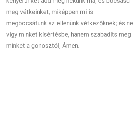
kenyerünket add meg nekünk ma; és bocsásd
meg vétkeinket, miképpen mi is
megbocsátunk az ellenünk vétkezőknek; és ne
vígy minket kísértésbe, hanem szabadíts meg
minket a gonosztól, Ámen.