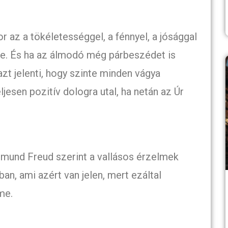
r az a tökéletességgel, a fénnyel, a jósággal
be. És ha az álmodó még párbeszédet is
azt jelenti, hogy szinte minden vágya
eljesen pozitív dologra utal, ha netán az Úr
igmund Freud szerint a vallásos érzelmek
n, ami azért van jelen, mert ezáltal
me.