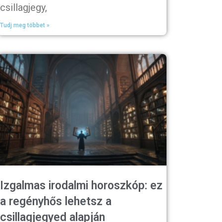
csillagjegy,
Tudj meg többet »
Izgalmas irodalmi horoszkóp: ez
a regényhős lehetsz a
csillagjegyed alapján