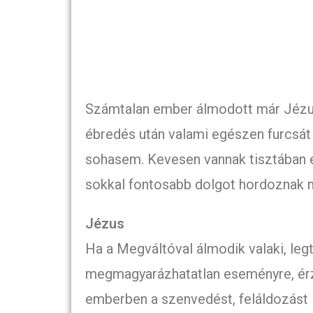
Számtalan ember álmodott már Jézus
ébredés után valami egészen furcsát 
sohasem. Kevesen vannak tisztában e
sokkal fontosabb dolgot hordoznak 
Jézus
Ha a Megváltóval álmodik valaki, le
megmagyarázhatatlan eseményre, érzé
emberben a szenvedést, feláldozást i