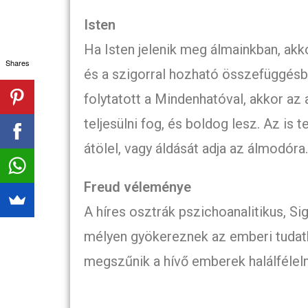
Isten
Ha Isten jelenik meg álmainkban, akko
Shares
és a szigorral hozható összefüggés
folytatott a Mindenhatóval, akkor az 
teljesülni fog, és boldog lesz. Az is t
átölel, vagy áldását adja az álmodóra.
Freud véleménye
A híres osztrák pszichoanalitikus, S
mélyen gyökereznek az emberi tudatba
megszűnik a hívő emberek halálfélel