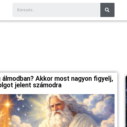
g álmodban? Akkor most nagyon figyelj,
olgot jelent számodra