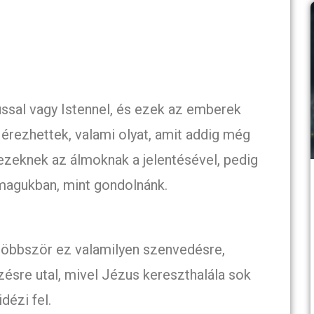
sal vagy Istennel, és ezek az emberek
érezhettek, valami olyat, amit addig még
zeknek az álmoknak a jelentésével, pedig
magukban, mint gondolnánk.
gtöbbször ez valamilyen szenvedésre,
sre utal, mivel Jézus kereszthalála sok
dézi fel.