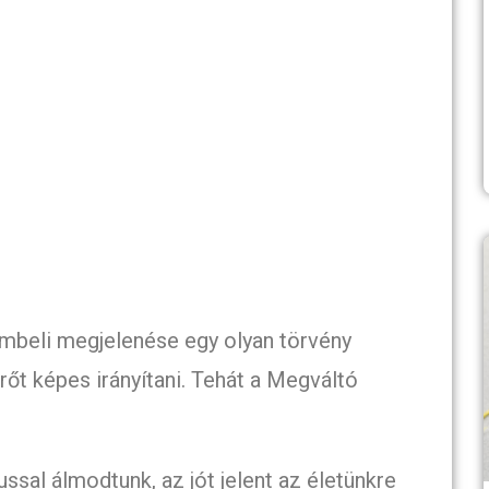
ombeli megjelenése egy olyan törvény
őt képes irányítani. Tehát a Megváltó
ussal álmodtunk, az jót jelent az életünkre