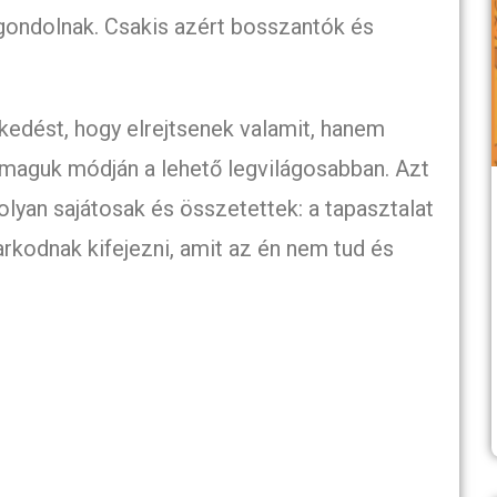
 gondolnak. Csakis azért bosszantók és
dést, hogy elrejtsenek valamit, hanem
a maguk módján a lehető legvilágosabban. Azt
olyan sajátosak és összetettek: a tapasztalat
arkodnak kifejezni, amit az én nem tud és