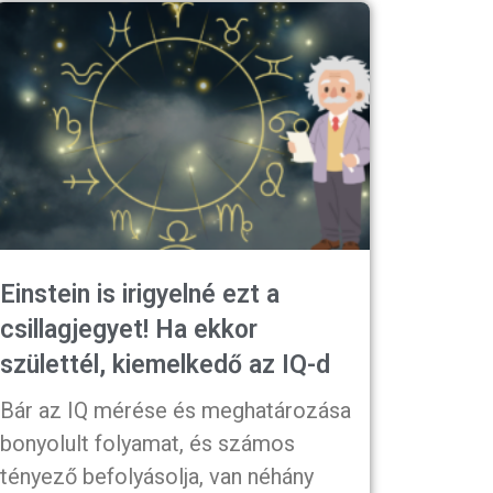
Einstein is irigyelné ezt a
csillagjegyet! Ha ekkor
születtél, kiemelkedő az IQ-d
Bár az IQ mérése és meghatározása
bonyolult folyamat, és számos
tényező befolyásolja, van néhány