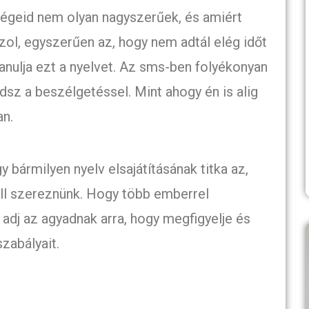
zségeid nem olyan nagyszerűek, és amiért
zol, egyszerűen az, hogy nem adtál elég időt
nulja ezt a nyelvet. Az sms-ben folyékonyan
adsz a beszélgetéssel. Mint ahogy én is alig
n.
bármilyen nyelv elsajátításának titka az,
ll szereznünk. Hogy több emberrel
adj az agyadnak arra, hogy megfigyelje és
szabályait.