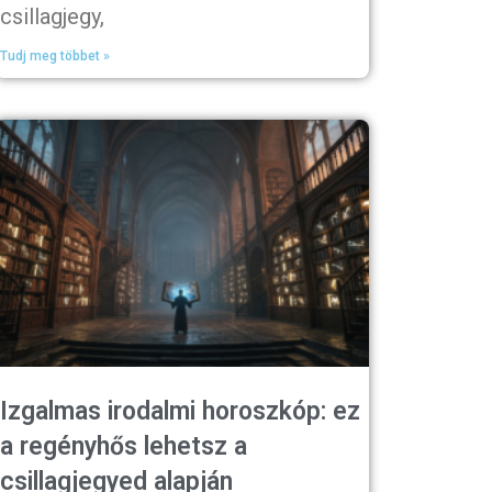
csillagjegy,
Tudj meg többet »
Izgalmas irodalmi horoszkóp: ez
a regényhős lehetsz a
csillagjegyed alapján