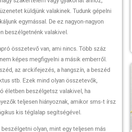
 nagy szakértelem vagy gyakorlat ahhoz,
üzenetet küldjünk valakinek. Tudunk gépelni
káljunk egymással. De ez nagyon-nagyon
en beszélgetnénk valakivel.
apró összetevő van, ami nincs. Több száz
 nem képes megfigyelni a másik emberről.
széd, az arckifejezés, a hangszín, a beszéd
tus stb. Ezek mind olyan összetevők,
ló életben beszélgetsz valakivel, ha
yezők teljesen hiányoznak, amikor sms-t írsz
gikus kis téglalap segítségével.
beszélgetni olyan, mint egy teljesen más