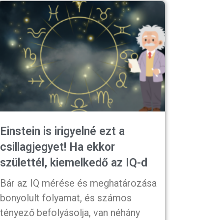
Einstein is irigyelné ezt a
csillagjegyet! Ha ekkor
születtél, kiemelkedő az IQ-d
Bár az IQ mérése és meghatározása
bonyolult folyamat, és számos
tényező befolyásolja, van néhány