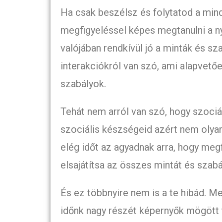
Ha csak beszélsz és folytatod a min
megfigyeléssel képes megtanulni a ny
valójában rendkívül jó a minták és s
interakciókról van szó, ami alapvetőe
szabályok.
Tehát nem arról van szó, hogy szociá
szociális készségeid azért nem olya
elég időt az agyadnak arra, hogy megf
elsajátítsa az összes mintát és szabál
És ez többnyire nem is a te hibád. M
időnk nagy részét képernyők mögött t