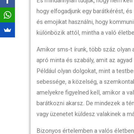
És mindannyian tudjuk, hogy nem kell
hogy elfogadjunk egy barátkérést, és 
és emojikat használni, hogy kommuni
különbözik attól, mintha a való életb
Amikor sms-t írunk, több száz olyan 
apró minta és szabály, amit az agyad
Például olyan dolgokat, mint a testbe
sebessége, a közelség, a szemkontak
amelyekre figyelned kell, amikor a va
barátkozni akarsz. De mindezek a tén
vagy üzenetet küldesz valakinek a má
Bizonyos értelemben a valós életben 