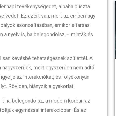
dennapi tevékenységedet, a baba puszta
elvedet. Ez azért van, mert az emberi agy
zabályok azonosításában, amikor a társas
n a nyelv is, ha belegondolsz – minták és
lisan kevésbé tehetségesnek születtél. A
n nagyszerűek, mert egyszerűen nem adtál
igyelje az interakciókat, és folyékonyan
yt. Röviden, hiányzik a gyakorlat.
ert ha belegondolsz, a modern korban az
öltjük egymással interakcióban. És ez