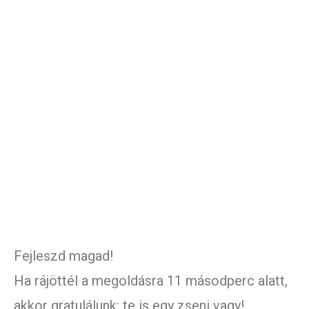
Fejleszd magad!
Ha rájöttél a megoldásra 11 másodperc alatt,
akkor gratulálunk: te is egy zseni vagy!