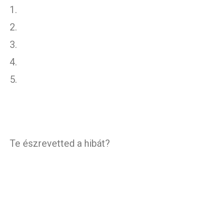
1.
2.
3.
4.
5.
Te észrevetted a hibát?