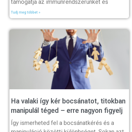
támogatja az immunrendszerünket és
Tudj meg többet »
Ha valaki így kér bocsánatot, titokban
manipulál téged – erre nagyon figyelj
Így ismerheted fel a bocsánatkérés és a
manipuláció közötti különbséget. Sokan azt