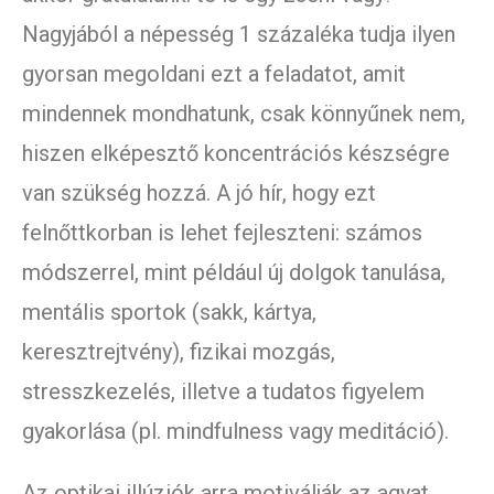
Nagyjából a népesség 1 százaléka tudja ilyen
gyorsan megoldani ezt a feladatot, amit
mindennek mondhatunk, csak könnyűnek nem,
hiszen elképesztő koncentrációs készségre
van szükség hozzá. A jó hír, hogy ezt
felnőttkorban is lehet fejleszteni: számos
módszerrel, mint például új dolgok tanulása,
mentális sportok (sakk, kártya,
keresztrejtvény), fizikai mozgás,
stresszkezelés, illetve a tudatos figyelem
gyakorlása (pl. mindfulness vagy meditáció).
Az optikai illúziók arra motiválják az agyat,