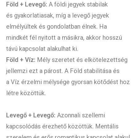
Föld + Levegő:
A földi jegyek stabilak
és gyakorlatiasak, míg a levegő jegyek
elmélyültek és gondolatban élnek. Ha
mindkét fél nyitott a másikra, akkor hosszú
távú kapcsolat alakulhat ki.
Föld + Víz:
Mély szeretet és elkötelezettség
jellemzi ezt a párost. A Föld stabilitása és
a Víz érzelmi mélysége gyorsan kötődést hoz
létre közöttük.
Levegő + Levegő:
Azonnali szellemi
kapcsolódás érezhető közöttük. Mentális
szerelem és erős romantikus kapcsolat alakul