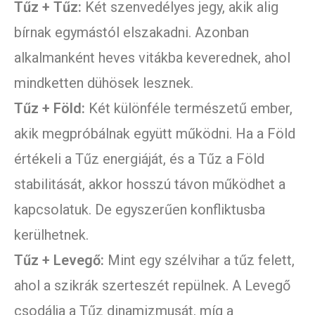
Tűz + Tűz:
Két szenvedélyes jegy, akik alig
bírnak egymástól elszakadni. Azonban
alkalmanként heves vitákba keverednek, ahol
mindketten dühösek lesznek.
Tűz + Föld:
Két különféle természetű ember,
akik megpróbálnak együtt működni. Ha a Föld
értékeli a Tűz energiáját, és a Tűz a Föld
stabilitását, akkor hosszú távon működhet a
kapcsolatuk. De egyszerűen konfliktusba
kerülhetnek.
Tűz + Levegő:
Mint egy szélvihar a tűz felett,
ahol a szikrák szerteszét repülnek. A Levegő
csodálja a Tűz dinamizmusát, míg a