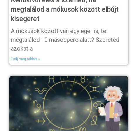
Rendkívül éles a szemed, ha
megtalálod a mókusok között elbújt
kisegeret
A mókusok között van egy egér is, te
megtalálod 10 másodperc alatt? Szereted
azokat a
Tudj meg többet »