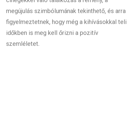
cinegékkel való találkozás a remény, a
megújulás szimbólumának tekinthető, és arra
figyelmeztetnek, hogy még a kihívásokkal teli
időkben is meg kell őrizni a pozitív
szemléletet.