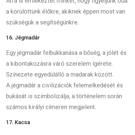
Arra is emlékeztet minket, hogy figyeljünk oda
a körülöttünk élőkre, akiknek éppen most van
szükségük a segítségünkre.
16. Jégmadár
Egy jégmadár felbukkanása a bőség, a jólét és
a kibontakozásra váró szerelem ígérete.
Színezete egyedülálló a madarak között.
A jégmadár a civilizációk felemelkedését és
bukását is szimbolizálja, a történelem során
számos királyi címeren megjelent.
17. Kacsa