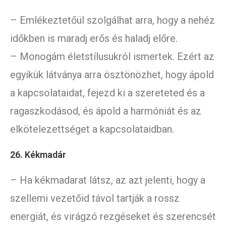
– Emlékeztetőül szolgálhat arra, hogy a nehéz
időkben is maradj erős és haladj előre.
– Monogám életstílusukról ismertek. Ezért az
egyikük látványa arra ösztönözhet, hogy ápold
a kapcsolataidat, fejezd ki a szereteted és a
ragaszkodásod, és ápold a harmóniát és az
elkötelezettséget a kapcsolataidban.
26. Kékmadár
– Ha kékmadarat látsz, az azt jelenti, hogy a
szellemi vezetőid távol tartják a rossz
energiát, és virágzó rezgéseket és szerencsét