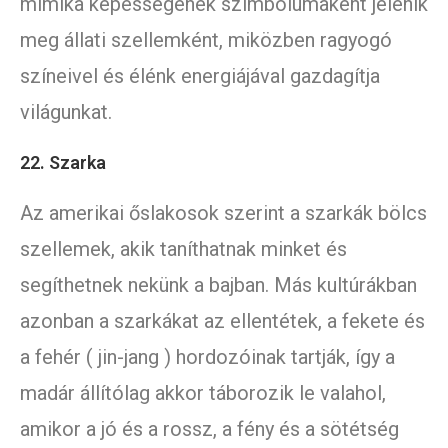
mimika képességének szimbólumaként jelenik
meg állati szellemként, miközben ragyogó
színeivel és élénk energiájával gazdagítja
világunkat.
22. Szarka
Az amerikai őslakosok szerint a szarkák bölcs
szellemek, akik taníthatnak minket és
segíthetnek nekünk a bajban. Más kultúrákban
azonban a szarkákat az ellentétek, a fekete és
a fehér ( jin-jang ) hordozóinak tartják, így a
madár állítólag akkor táborozik le valahol,
amikor a jó és a rossz, a fény és a sötétség