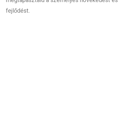
megtapasztald a személyes növekedést és
fejlődést.