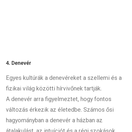
4. Denevér
Egyes kultúrák a denevéreket a szellemi és a
fizikai világ közötti hírvivőnek tartják.
A denevér arra figyelmeztet, hogy fontos
változás érkezik az életedbe. Számos ősi
hagyományban a denevér a házban az
átalakulást, az intuíciót és a régi szokások