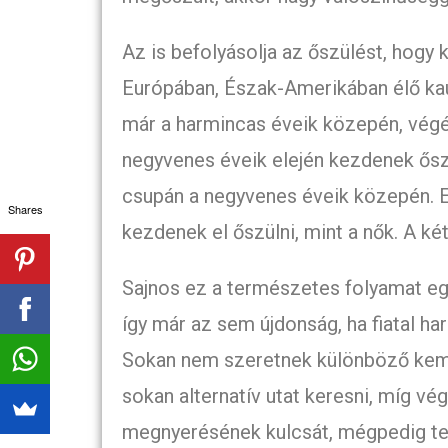
Az is befolyásolja az őszülést, hogy 
Európában, Észak-Amerikában élő kau
már a harmincas éveik közepén, végé
negyvenes éveik elején kezdenek őszü
csupán a negyvenes éveik közepén. E
Shares
kezdenek el őszülni, mint a nők. A k
Sajnos ez a természetes folyamat egyr
így már az sem újdonság, ha fiatal ha
Sokan nem szeretnek különböző kemik
sokan alternatív utat keresni, míg vég
megnyerésének kulcsát, mégpedig t