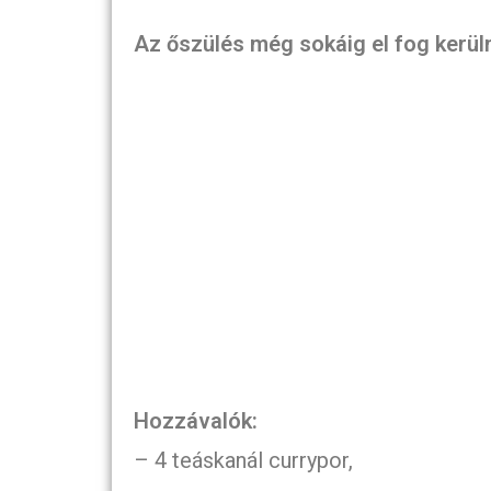
Az őszülés még sokáig el fog kerül
Hozzávalók:
– 4 teáskanál currypor,