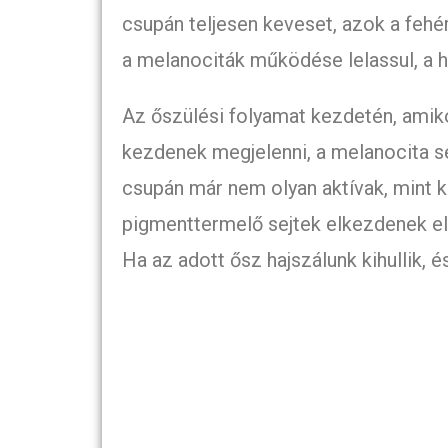
csupán teljesen keveset, azok a fehé
a melanociták működése lelassul, a h
Az őszülési folyamat kezdetén, amik
kezdenek megjelenni, a melanocita s
csupán már nem olyan aktívak, mint 
pigmenttermelő sejtek elkezdenek elh
Ha az adott ősz hajszálunk kihullik, és