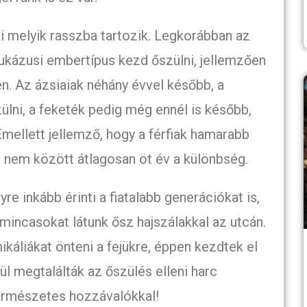
ki melyik rasszba tartozik. Legkorábban az
kázusi embertípus kezd őszülni, jellemzően
n. Az ázsiaiak néhány évvel később, a
lni, a feketék pedig még ennél is később,
mellett jellemző, hogy a férfiak hamarabb
ét nem között átlagosan öt év a különbség.
e inkább érinti a fiatalabb generációkat is,
rmincasokat látunk ősz hajszálakkal az utcán.
áliákat önteni a fejükre, éppen kezdtek el
ül megtalálták az őszülés elleni harc
ermészetes hozzávalókkal!