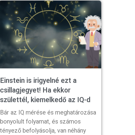
Einstein is irigyelné ezt a
csillagjegyet! Ha ekkor
születtél, kiemelkedő az IQ-d
Bár az IQ mérése és meghatározása
bonyolult folyamat, és számos
tényező befolyásolja, van néhány