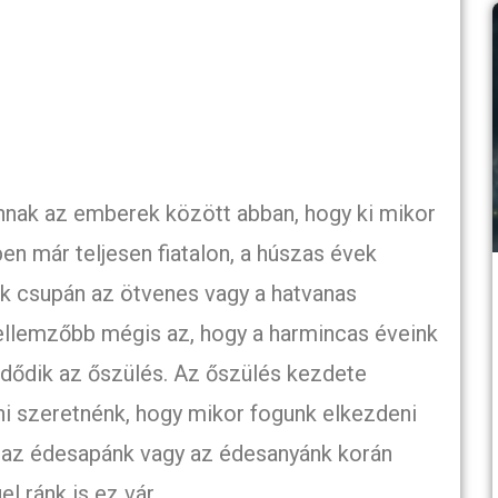
nnak az emberek között abban, hogy ki mikor
en már teljesen fiatalon, a húszas évek
iek csupán az ötvenes vagy a hatvanas
ellemzőbb mégis az, hogy a harmincas éveink
zdődik az őszülés. Az őszülés kezdete
ni szeretnénk, hogy mikor fogunk elkezdeni
a az édesapánk vagy az édesanyánk korán
l ránk is ez vár.