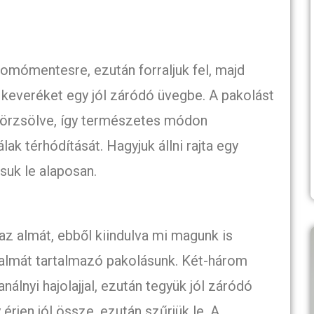
csomómentesre, ezután forraljuk fel, majd
 a keveréket egy jól záródó üvegbe. A pakolást
dörzsölve, így természetes módon
ak térhódítását. Hagyjuk állni rajta egy
uk le alaposan.
z almát, ebből kiindulva mi magunk is
 almát tartalmazó pakolásunk. Két-három
álnyi hajolajjal, ezután tegyük jól záródó
 érjen jól össze, ezután szűrjük le. A