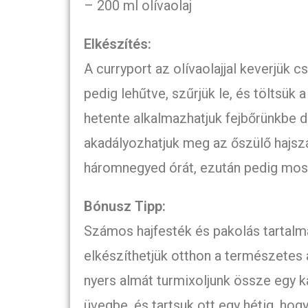
– 200 ml olívaolaj
Elkészítés:
A curryport az olívaolajjal keverjük 
pedig lehűtve, szűrjük le, és töltsük
hetente alkalmazhatjuk fejbőrünkbe 
akadályozhatjuk meg az őszülő hajszál
háromnegyed órát, ezután pedig moss
Bónusz Tipp:
Számos hajfesték és pakolás tartalma
elkészíthetjük otthon a természetes
nyers almát turmixoljunk össze egy kan
üvegbe, és tartsuk ott egy hétig, hogy