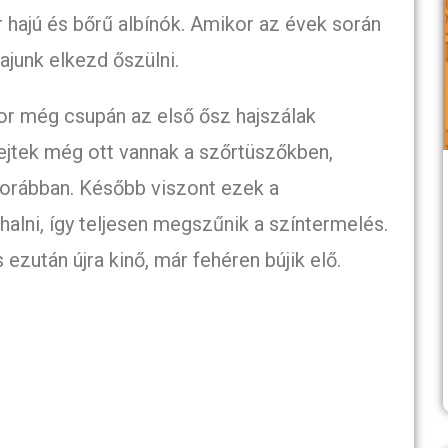
r hajú és bőrű albínók. Amikor az évek során
ajunk elkezd őszülni.
or még csupán az első ősz hajszálak
ejtek még ott vannak a szőrtüszőkben,
korábban. Később viszont ezek a
alni, így teljesen megszűnik a színtermelés.
 ezután újra kinő, már fehéren bújik elő.