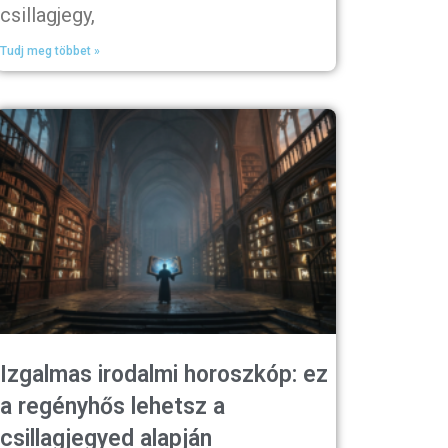
csillagjegy,
Tudj meg többet »
Izgalmas irodalmi horoszkóp: ez
a regényhős lehetsz a
csillagjegyed alapján