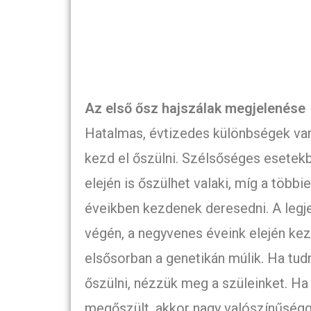
Az első ősz hajszálak megjelenése
Hatalmas, évtizedes különbségek va
kezd el őszülni. Szélsőséges esetekb
elején is őszülhet valaki, míg a több
éveikben kezdenek deresedni. A legj
végén, a negyvenes éveink elején ke
elsősorban a genetikán múlik. Ha tud
őszülni, nézzük meg a szüleinket. H
megőszült, akkor nagy valószínűségge