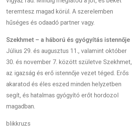
vigyáz rád. Mindig meglátod a jót, és békét
teremtesz magad körül. A szerelemben
hűséges és odaadó partner vagy.
Szekhmet – a háború és gyógyítás istennője
Július 29. és augusztus 11., valamint október
30. és november 7. között születve Szekhmet,
az igazság és erő istennője vezet téged. Erős
akaratod és éles eszed minden helyzetben
segít, és hatalmas gyógyító erőt hordozol
magadban.
blikkruzs