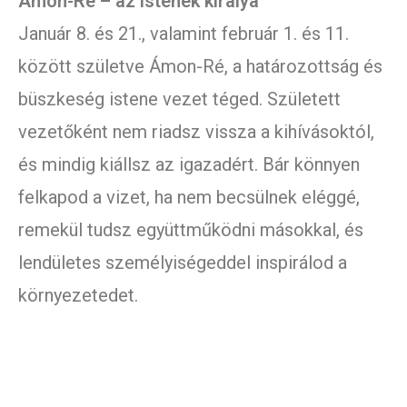
Ámon-Ré – az istenek királya
Január 8. és 21., valamint február 1. és 11.
között születve Ámon-Ré, a határozottság és
büszkeség istene vezet téged. Született
vezetőként nem riadsz vissza a kihívásoktól,
és mindig kiállsz az igazadért. Bár könnyen
felkapod a vizet, ha nem becsülnek eléggé,
remekül tudsz együttműködni másokkal, és
lendületes személyiségeddel inspirálod a
környezetedet.