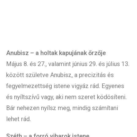
Anubisz – a holtak kapujának őrzője
Május 8. és 27., valamint június 29. és július 13.
között születve Anubisz, a precizitás és
fegyelmezettség istene vigyáz rád. Egyenes
és nyíltszívű vagy, aki nem szeret ködösíteni.
Bár nehezen nyílsz meg, mindig számítani
lehet rád.
Széth – a forró viharok istene