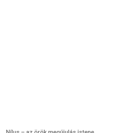
Nílus – az örök megújulás istene