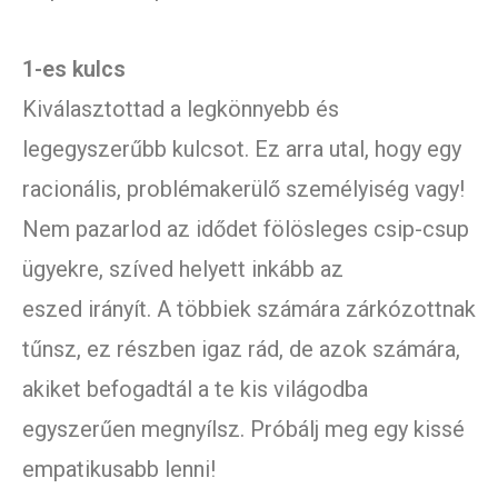
1-es kulcs
Kiválasztottad a legkönnyebb és
legegyszerűbb kulcsot. Ez arra utal, hogy egy
racionális, problémakerülő személyiség vagy!
Nem pazarlod az idődet fölösleges csip-csup
ügyekre, szíved helyett inkább az
eszed irányít. A többiek számára zárkózottnak
tűnsz, ez részben igaz rád, de azok számára,
akiket befogadtál a te kis világodba
egyszerűen megnyílsz. Próbálj meg egy kissé
empatikusabb lenni!