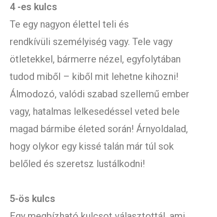
4 -es kulcs
Te egy nagyon élettel teli és
rendkívüli személyiség vagy. Tele vagy
ötletekkel, bármerre nézel, egyfolytában
tudod miből – kiből mit lehetne kihozni!
Álmodozó, valódi szabad szellemű ember
vagy, hatalmas lelkesedéssel veted bele
magad bármibe életed során! Árnyoldalad,
hogy olykor egy kissé talán már túl sok
belőled és szeretsz lustálkodni!
5-ös kulcs
Egy megbízható kulcsot választottál, ami