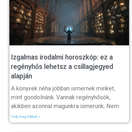
Izgalmas irodalmi horoszkóp: ez a
regényhős lehetsz a csillagjegyed
alapján
A könyvek néha jobban ismernek minket,
mint gondolnánk. Vannak regényhősök,
akikben azonnal magunkra ismerünk. Nem
Tudj meg többet »