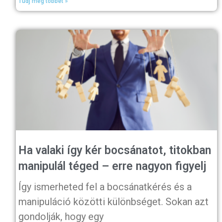
Tudj meg többet »
Ha valaki így kér bocsánatot, titokban
manipulál téged – erre nagyon figyelj
Így ismerheted fel a bocsánatkérés és a
manipuláció közötti különbséget. Sokan azt
gondolják, hogy egy