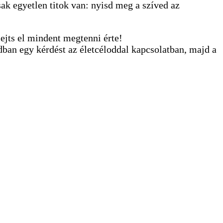
ak egyetlen titok van: nyisd meg a szíved az
lejts el mindent megtenni érte!
dban egy kérdést az életcéloddal kapcsolatban, majd a