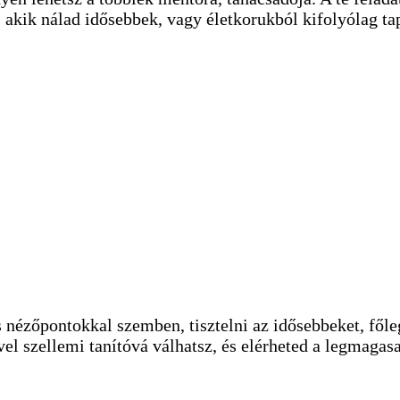
kik nálad idősebbek, vagy életkorukból kifolyólag tap
nézőpontokkal szemben, tisztelni az idősebbeket, főleg
vel szellemi tanítóvá válhatsz, és elérheted a legmaga