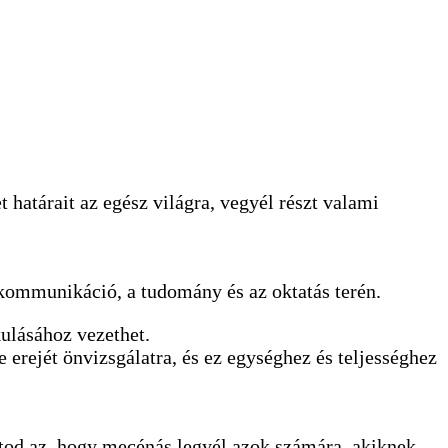
 határait az egész világra, vegyél részt valami
 kommunikáció, a tudomány és az oktatás terén.
ulásához vezethet.
rejét önvizsgálatra, és ez egységhez és teljességhez
atod az, hogy mecénás legyél azok számára, akiknek