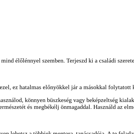
mind élőlénnyel szemben. Terjeszd ki a családi szeretet
ezel, ez hatalmas előnyökkel jár a másokkal folytatott
használod, könnyen büszkeség vagy beképzeltség kialak
rmészetét és megbékélj önmagaddal. Használd az elme e
yen lehetsz a többiek mentora, tanácsadója. A te felad