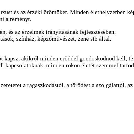
 luxust és az érzéki örömöket. Minden élethelyzetben ké
ni a reményt.
én, és az érzelmek irányításának fejlesztésében.
tások, színház, képzőművészet, zene stb által.
ot kapsz, akikről minden erőddel gondoskodnod kell, te 
ádi kapcsolatoknak, minden rokon életét szemmel tartod
etetet a ragaszkodástól, a törődést a szolgálattól, az 