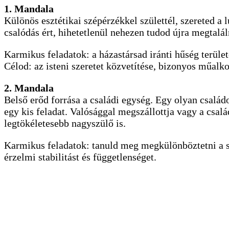
1. Mandala
Különös esztétikai szépérzékkel születtél, szereted a
csalódás ért, hihetetlenül nehezen tudod újra megtalál
Karmikus feladatok: a házastársad iránti hűség terület
Célod: az isteni szeretet közvetítése, bizonyos műalko
2. Mandala
Belső erőd forrása a családi egység. Egy olyan család
egy kis feladat. Valósággal megszállottja vagy a csal
legtökéletesebb nagyszülő is.
Karmikus feladatok: tanuld meg megkülönböztetni a szer
érzelmi stabilitást és függetlenséget.