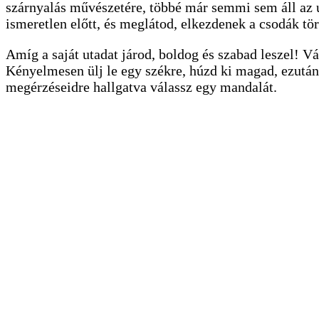
szárnyalás művészetére, többé már semmi sem áll az u
ismeretlen előtt, és meglátod, elkezdenek a csodák tör
Amíg a saját utadat járod, boldog és szabad leszel! V
Kényelmesen ülj le egy székre, húzd ki magad, ezután
megérzéseidre hallgatva válassz egy mandalát.