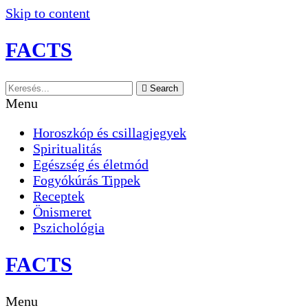
Skip to content
FACTS
Search
Menu
Horoszkóp és csillagjegyek
Spiritualitás
Egészség és életmód
Fogyókúrás Tippek
Receptek
Önismeret
Pszichológia
FACTS
Menu