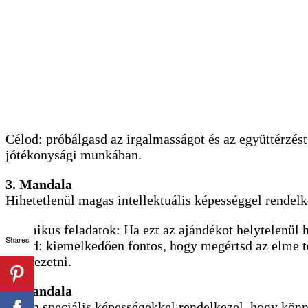
Célod: próbálgasd az irgalmasságot és az együttérzést 
jótékonysági munkában.
3. Mandala
Hihetetlenül magas intellektuális képességgel rendelk
Karmikus feladatok: Ha ezt az ajándékot helytelenül 
Shares
Célod: kiemelkedően fontos, hogy megértsd az elme te
fog vezetni.
4. Mandala
Olyan speciális képességekkel rendelkezel, hogy könn