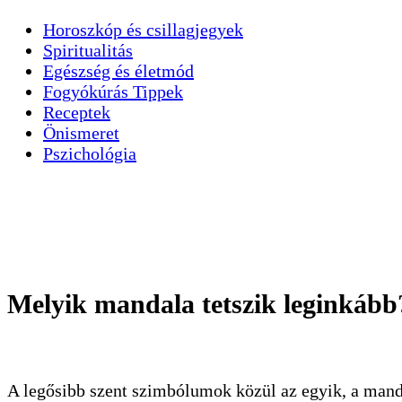
Horoszkóp és csillagjegyek
Spiritualitás
Egészség és életmód
Fogyókúrás Tippek
Receptek
Önismeret
Pszichológia
Melyik mandala tetszik leginkább?
A legősibb szent szimbólumok közül az egyik, a manda