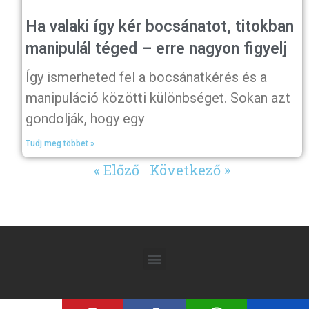
Ha valaki így kér bocsánatot, titokban
manipulál téged – erre nagyon figyelj
Így ismerheted fel a bocsánatkérés és a
manipuláció közötti különbséget. Sokan azt
gondolják, hogy egy
Tudj meg többet »
« Előző
Következő »