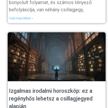
bonyolult folyamat, és számos tényező
befolyásolja, van néhány csillagjegy,
Tudj meg többet »
Izgalmas irodalmi horoszkóp: ez a
regényhős lehetsz a csillagjegyed
alapján