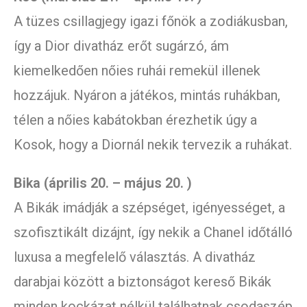
A tüzes csillagjegy igazi főnök a zodiákusban,
így a Dior divatház erőt sugárzó, ám
kiemelkedően nőies ruhái remekül illenek
hozzájuk. Nyáron a játékos, mintás ruhákban,
télen a nőies kabátokban érezhetik úgy a
Kosok, hogy a Diornál nekik tervezik a ruhákat.
Bika (április 20. – május 20. )
A Bikák imádják a szépséget, igényességet, a
szofisztikált dizájnt, így nekik a Chanel időtálló
luxusa a megfelelő választás. A divatház
darabjai között a biztonságot kereső Bikák
minden kockázat nélkül találhatnak csodaszép