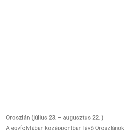
Oroszlán (július 23. – augusztus 22. )
A egyfolytában középpontban lévő Oroszlánok