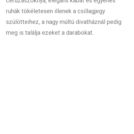
ceruzaszoknya, elegáns kabát és egyenes
ruhák tökéletesen illenek a csillagjegy
szülötteihez, a nagy múltú divatháznál pedig
meg is találja ezeket a darabokat.