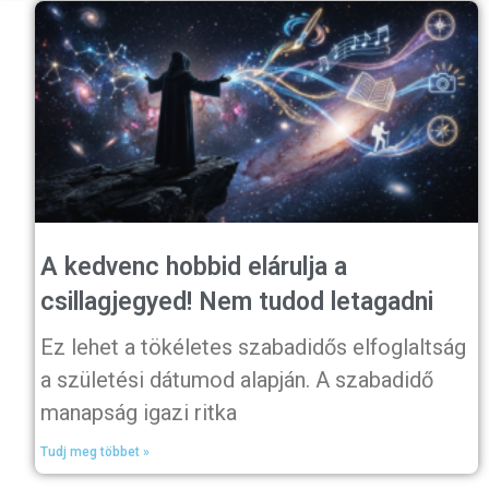
A kedvenc hobbid elárulja a
csillagjegyed! Nem tudod letagadni
Ez lehet a tökéletes szabadidős elfoglaltság
a születési dátumod alapján. A szabadidő
manapság igazi ritka
Tudj meg többet »