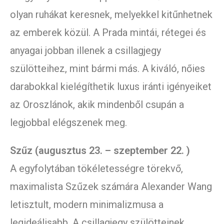
olyan ruhákat keresnek, melyekkel kitűnhetnek
az emberek közül. A Prada mintái, rétegei és
anyagai jobban illenek a csillagjegy
szülötteihez, mint bármi más. A kiváló, nőies
darabokkal kielégíthetik luxus iránti igényeiket
az Oroszlánok, akik mindenből csupán a
legjobbal elégszenek meg.
Szűz (augusztus 23. – szeptember 22. )
A egyfolytában tökéletességre törekvő,
maximalista Szűzek számára Alexander Wang
letisztult, modern minimalizmusa a
legideálisabb. A csillagjegy szülötteinek