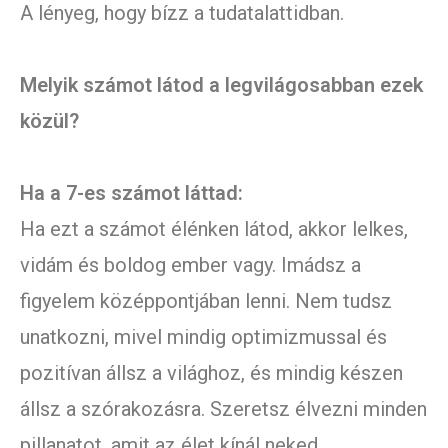
A lényeg, hogy bízz a tudatalattidban.
Melyik számot látod a legvilágosabban ezek
közül?
Ha a 7-es számot láttad:
Ha ezt a számot élénken látod, akkor lelkes,
vidám és boldog ember vagy. Imádsz a
figyelem középpontjában lenni. Nem tudsz
unatkozni, mivel mindig optimizmussal és
pozitívan állsz a világhoz, és mindig készen
állsz a szórakozásra. Szeretsz élvezni minden
pillanatot, amit az élet kínál neked.