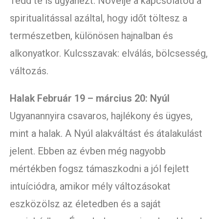
Tedd te is ugyanezt. Növelje a kapcsolatod a
spiritualitással azáltal, hogy időt töltesz a
természetben, különösen hajnalban és
alkonyatkor. Kulcsszavak: elválás, bölcsesség,
változás.
Halak Február 19 – március 20: Nyúl
Ugyanannyira csavaros, hajlékony és ügyes,
mint a halak. A Nyúl alakváltást és átalakulást
jelent. Ebben az évben még nagyobb
mértékben fogsz támaszkodni a jól fejlett
intuíciódra, amikor mély változásokat
eszközölsz az életedben és a saját