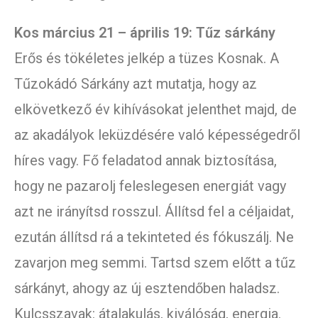
Kos március 21 – április 19: Tűz sárkány
Erős és tökéletes jelkép a tüzes Kosnak. A
Tűzokádó Sárkány azt mutatja, hogy az
elkövetkező év kihívásokat jelenthet majd, de
az akadályok leküzdésére való képességedről
híres vagy. Fő feladatod annak biztosítása,
hogy ne pazarolj feleslegesen energiát vagy
azt ne irányítsd rosszul. Állítsd fel a céljaidat,
ezután állítsd rá a tekinteted és fókuszálj. Ne
zavarjon meg semmi. Tartsd szem előtt a tűz
sárkányt, ahogy az új esztendőben haladsz.
Kulcsszavak: átalakulás, kiválóság, energia.