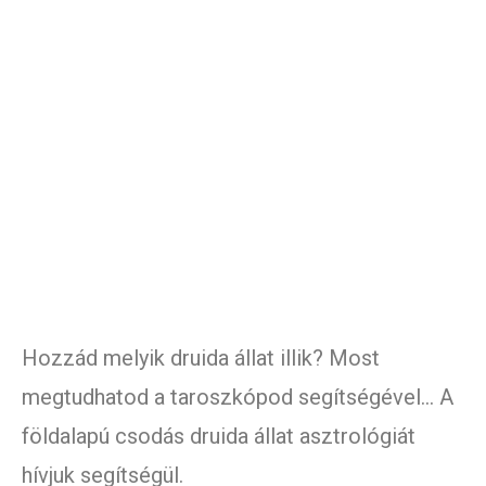
Hozzád melyik druida állat illik? Most
megtudhatod a taroszkópod segítségével… A
földalapú csodás druida állat asztrológiát
hívjuk segítségül.