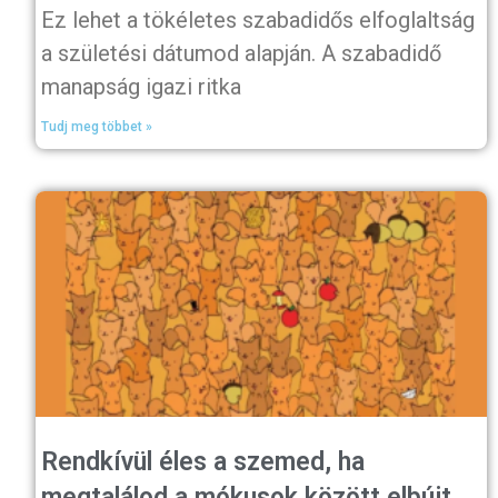
Ez lehet a tökéletes szabadidős elfoglaltság
a születési dátumod alapján. A szabadidő
manapság igazi ritka
Tudj meg többet »
Rendkívül éles a szemed, ha
megtalálod a mókusok között elbújt