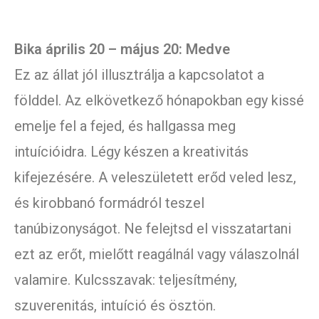
Bika április 20 – május 20: Medve
Ez az állat jól illusztrálja a kapcsolatot a
földdel. Az elkövetkező hónapokban egy kissé
emelje fel a fejed, és hallgassa meg
intuícióidra. Légy készen a kreativitás
kifejezésére. A veleszületett erőd veled lesz,
és kirobbanó formádról teszel
tanúbizonyságot. Ne felejtsd el visszatartani
ezt az erőt, mielőtt reagálnál vagy válaszolnál
valamire. Kulcsszavak: teljesítmény,
szuverenitás, intuíció és ösztön.