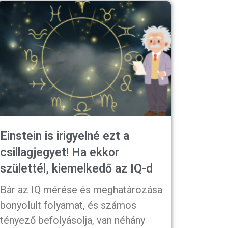
Einstein is irigyelné ezt a
csillagjegyet! Ha ekkor
születtél, kiemelkedő az IQ-d
Bár az IQ mérése és meghatározása
bonyolult folyamat, és számos
tényező befolyásolja, van néhány