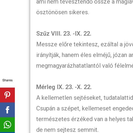
ami nem tévesztendő össze a mágiáv
ösztönösen sikeres.
Szűz VIII. 23. -IX. 22.
Messze előre tekintesz, ezáltal a jö
irányítják, hanem éles elméjű, józan a
megmagyarázhatatlantól való félelm
Shares
Mérleg IX. 23. -X. 22.
A kellemetlen sejtéseket, tudatalatt
Csupán a szépet, kellemeset engeded
természetes érzéked van a helyes tak
de nem sejtesz semmit.