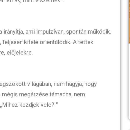
et látnak, mint a szemek…
irányítja, ami impulzívan, spontán működik.
, teljesen kifelé orientálódik. A tettek
, előjelekre.
megszokott világában, nem hagyja, hogy
Ha mégis megérzése támadna, nem
 „Mihez kezdjek vele? ”