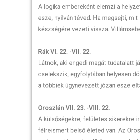
A logika embereként elemzi a helyz
esze, nyilván téved. Ha megsejti, mit
készségére vezeti vissza. Villámseb
Rák VI. 22. -VII. 22.
Látnok, aki engedi magát tudatalatti
cselekszik, egyfolytában helyesen d
a többiek úgynevezett józan esze eltá
Oroszlán VII. 23. -VIII. 22.
A külsőségekre, felületes sikerekre i
félreismert belső életed van. Az Or