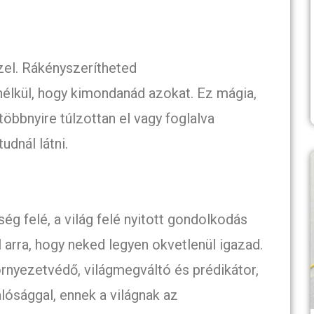
zel. Rákényszerítheted
nélkül, hogy kimondanád azokat. Ez mágia,
többnyire túlzottan el vagy foglalva
udnál látni.
ég felé, a világ felé nyitott gondolkodás
 arra, hogy neked legyen okvetlenül igazad.
környezetvédő, világmegváltó és prédikátor,
alósággal, ennek a világnak az