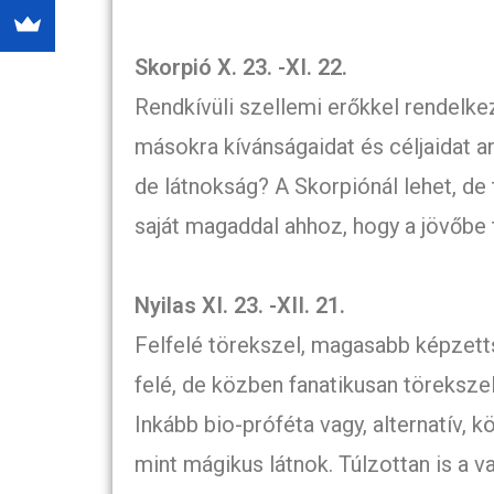
Skorpió X. 23. -XI. 22.
Rendkívüli szellemi erőkkel rendelke
másokra kívánságaidat és céljaidat a
de látnokság? A Skorpiónál lehet, de 
saját magaddal ahhoz, hogy a jövőbe t
Nyilas XI. 23. -XII. 21.
Felfelé törekszel, magasabb képzetts
felé, de közben fanatikusan törekszel
Inkább bio-próféta vagy, alternatív, 
mint mágikus látnok. Túlzottan is a v