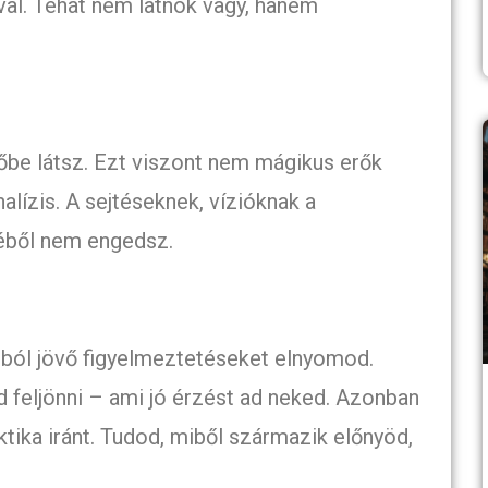
al. Tehát nem látnok vagy, hanem
vőbe látsz. Ezt viszont nem mágikus erők
nalízis. A sejtéseknek, vízióknak a
éből nem engedsz.
idból jövő figyelmeztetéseket elnyomod.
 feljönni – ami jó érzést ad neked. Azonban
tika iránt. Tudod, miből származik előnyöd,