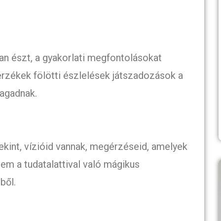
n észt, a gyakorlati megfontolásokat
rzékek fölötti észlelések játszadozások a
agadnak.
tekint, vízióid vannak, megérzéseid, amelyek
nem a tudatalattival való mágikus
ből.