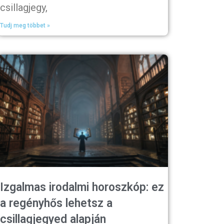
csillagjegy,
Tudj meg többet »
Izgalmas irodalmi horoszkóp: ez
a regényhős lehetsz a
csillagjegyed alapján