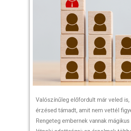
Valószínűleg előfordult már veled is
érzésed támadt, amit nem vettél fi
Rengeteg embernek vannak mágikus s