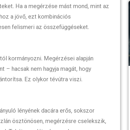
eteket. Ha a megérzése mást mond, mint az
 hoz a jövő, ezt kombinációs
esen felismeri az összefüggéseket.
jától kormányozni. Megérzései alapján
önt – hacsak nem hagyja magát, hogy
ntorítsa. Ez olykor tévútra viszi.
rányuló lényének dacára erős, sokszor
oszlán ösztönösen, megérzésre cselekszik,