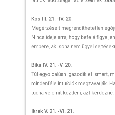
látnoki adottságai: az érzelmek több
Kos III. 21. -IV. 20.
Megérzéseit megrendíthetetlen egója 
Nincs ideje arra, hogy befelé figyeljen
embere, aki soha nem ügyel sejtésekre
Bika IV. 21. -V. 20.
Túl egyoldalúan igazodik el ismert, 
mindenféle intuíciók megzavarják. 
tudna velemit kezdeni, azt kérdezné:
Ikrek V. 21. -VI. 21.