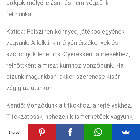
dolgok mélyére ásni, és nem végzünk
félmunkát.
Katica: Felszínen könnyed, játékos egyének
vagyunk. A lelkünk mélyén érzékenyek és
szorongók lehetünk. Gyerekként a mesékhez,
felnőttként a misztikumhoz vonzódunk. Ha
bízunk magunkban, akkor szerencse kísér
végig az utunkon.
Kendő: Vonzódunk a titkokhoz, a rejtélyekhez.
Titokzatosak, nehezen kiismerhetőek vagyunk,
és imádjuk a háttérből szemlélni a dolgokat.
Shares