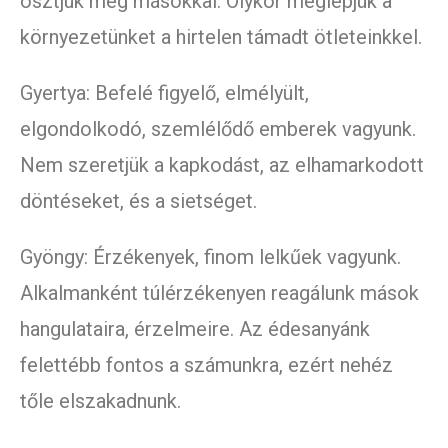
osztjuk meg másokkal. Olykor meglepjük a
környezetünket a hirtelen támadt ötleteinkkel.
Gyertya: Befelé figyelő, elmélyült,
elgondolkodó, szemlélődő emberek vagyunk.
Nem szeretjük a kapkodást, az elhamarkodott
döntéseket, és a sietséget.
Gyöngy: Érzékenyek, finom lelkűek vagyunk.
Alkalmanként túlérzékenyen reagálunk mások
hangulataira, érzelmeire. Az édesanyánk
felettébb fontos a számunkra, ezért nehéz
tőle elszakadnunk.