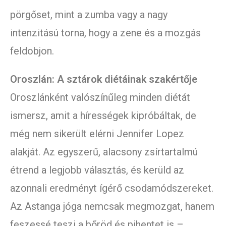
pörgőset, mint a zumba vagy a nagy
intenzitású torna, hogy a zene és a mozgás
feldobjon.
Oroszlán: A sztárok diétáinak szakértője
Oroszlánként valószínűleg minden diétát
ismersz, amit a hírességek kipróbáltak, de
még nem sikerült elérni Jennifer Lopez
alakját. Az egyszerű, alacsony zsírtartalmú
étrend a legjobb választás, és kerüld az
azonnali eredményt ígérő csodamódszereket.
Az Astanga jóga nemcsak megmozgat, hanem
feszessé teszi a bőröd és pihentet is –