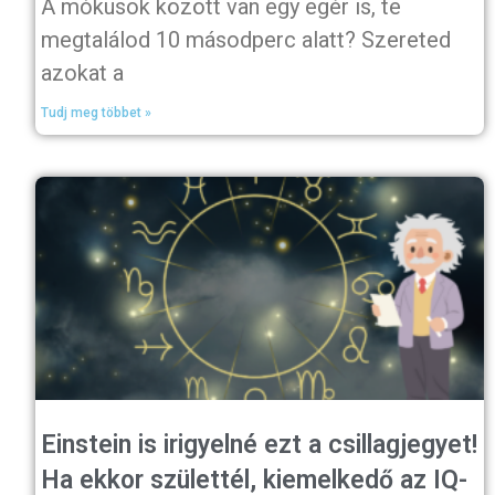
A mókusok között van egy egér is, te
megtalálod 10 másodperc alatt? Szereted
azokat a
Tudj meg többet »
Einstein is irigyelné ezt a csillagjegyet!
Ha ekkor születtél, kiemelkedő az IQ-