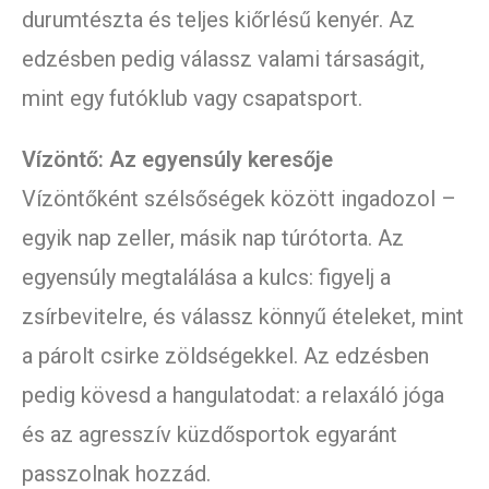
durumtészta és teljes kiőrlésű kenyér. Az
edzésben pedig válassz valami társaságit,
mint egy futóklub vagy csapatsport.
Vízöntő: Az egyensúly keresője
Vízöntőként szélsőségek között ingadozol –
egyik nap zeller, másik nap túrótorta. Az
egyensúly megtalálása a kulcs: figyelj a
zsírbevitelre, és válassz könnyű ételeket, mint
a párolt csirke zöldségekkel. Az edzésben
pedig kövesd a hangulatodat: a relaxáló jóga
és az agresszív küzdősportok egyaránt
passzolnak hozzád.