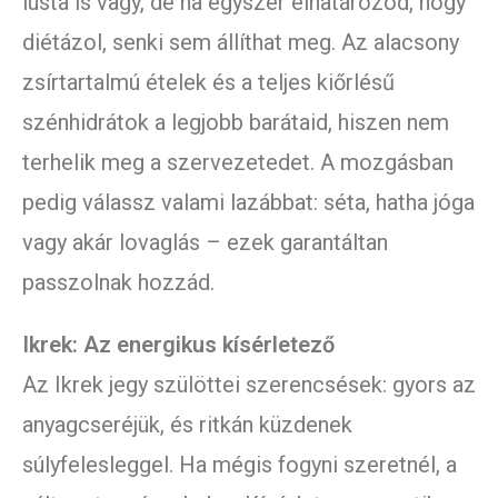
lusta is vagy, de ha egyszer elhatározod, hogy
diétázol, senki sem állíthat meg. Az alacsony
zsírtartalmú ételek és a teljes kiőrlésű
szénhidrátok a legjobb barátaid, hiszen nem
terhelik meg a szervezetedet. A mozgásban
pedig válassz valami lazábbat: séta, hatha jóga
vagy akár lovaglás – ezek garantáltan
passzolnak hozzád.
Ikrek: Az energikus kísérletező
Az Ikrek jegy szülöttei szerencsések: gyors az
anyagcseréjük, és ritkán küzdenek
súlyfelesleggel. Ha mégis fogyni szeretnél, a