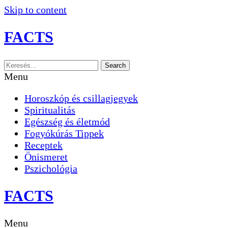
Skip to content
FACTS
Search
Menu
Horoszkóp és csillagjegyek
Spiritualitás
Egészség és életmód
Fogyókúrás Tippek
Receptek
Önismeret
Pszichológia
FACTS
Menu