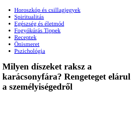
Horoszkóp és csillagjegyek
Spiritualitás
Egészség és életmód
Fogyókúrás Tippek
Receptek
Önismeret
Pszichológia
Milyen díszeket raksz a
karácsonyfára? Rengeteget elárul
a személyiségedről