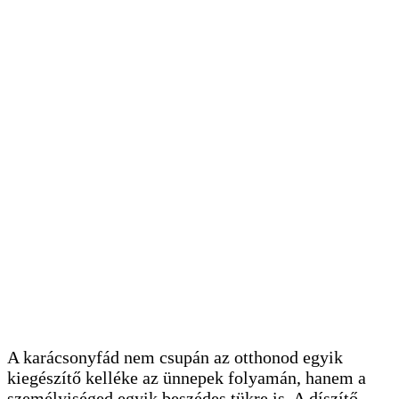
A karácsonyfád nem csupán az otthonod egyik
kiegészítő kelléke az ünnepek folyamán, hanem a
személyiséged egyik beszédes tükre is. A díszítő