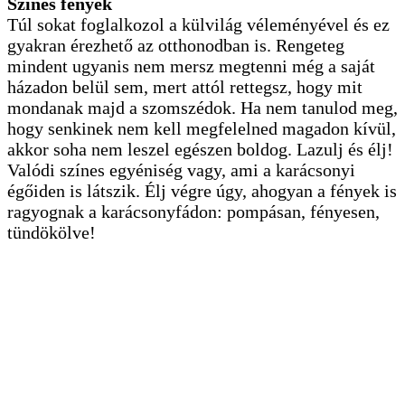
Színes fények
Túl sokat foglalkozol a külvilág véleményével és ez
gyakran érezhető az otthonodban is. Rengeteg
mindent ugyanis nem mersz megtenni még a saját
házadon belül sem, mert attól rettegsz, hogy mit
mondanak majd a szomszédok. Ha nem tanulod meg,
hogy senkinek nem kell megfelelned magadon kívül,
akkor soha nem leszel egészen boldog. Lazulj és élj!
Valódi színes egyéniség vagy, ami a karácsonyi
égőiden is látszik. Élj végre úgy, ahogyan a fények is
ragyognak a karácsonyfádon: pompásan, fényesen,
tündökölve!