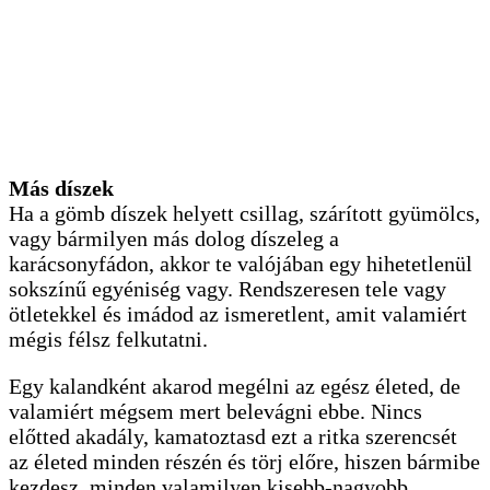
Más díszek
Ha a gömb díszek helyett csillag, szárított gyümölcs,
vagy bármilyen más dolog díszeleg a
karácsonyfádon, akkor te valójában egy hihetetlenül
sokszínű egyéniség vagy. Rendszeresen tele vagy
ötletekkel és imádod az ismeretlent, amit valamiért
mégis félsz felkutatni.
Egy kalandként akarod megélni az egész életed, de
valamiért mégsem mert belevágni ebbe. Nincs
előtted akadály, kamatoztasd ezt a ritka szerencsét
az életed minden részén és törj előre, hiszen bármibe
kezdesz, minden valamilyen kisebb-nagyobb