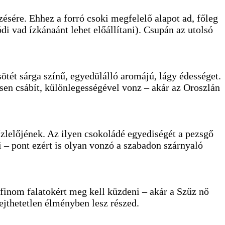
ésére. Ehhez a forró csoki megfelelő alapot ad, főleg
i vad ízkánaánt lehet előállítani). Csupán az utolsó
ötét sárga színű, egyedülálló aromájú, lágy édességet.
esen csábít, különlegességével vonz – akár az Oroszlán
ízlelőjének. Az ilyen csokoládé egyediségét a pezsgő
 – pont ezért is olyan vonzó a szabadon szárnyaló
 finom falatokért meg kell küzdeni – akár a Szűz nő
ejthetetlen élményben lesz részed.