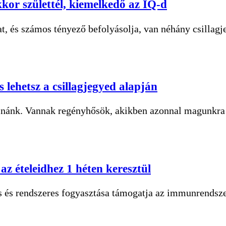
ekkor születtél, kiemelkedő az IQ-d
, és számos tényező befolyásolja, van néhány csillagj
 lehetsz a csillagjegyed alapján
lnánk. Vannak regényhősök, akikben azonnal magunkr
az ételeidhez 1 héten keresztül
s és rendszeres fogyasztása támogatja az immunrendsz