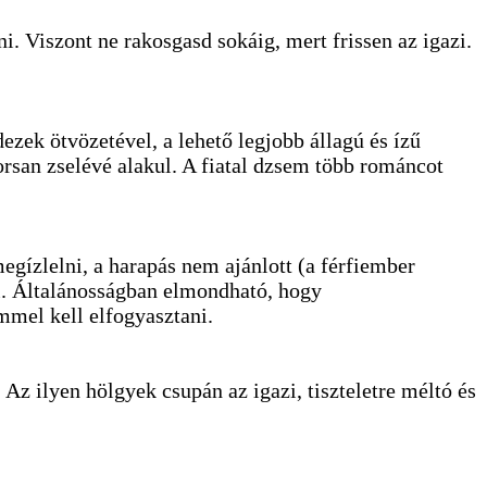
. Viszont ne rakosgasd sokáig, mert frissen az igazi.
ezek ötvözetével, a lehető legjobb állagú és ízű
yorsan zselévé alakul. A fiatal dzsem több románcot
egízlelni, a harapás nem ajánlott (a férfiember
ni. Általánosságban elmondható, hogy
ömmel kell elfogyasztani.
 Az ilyen hölgyek csupán az igazi, tiszteletre méltó és