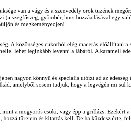
züksége van a vágy és a szenvedély örök tüzének megőrz
i (a szegfűszeg, gyömbér, bors hozzáadásával egy valód
 kihűljön és megkeményedjen!
ég. A közönséges cukorból elég macerás előállítani a s
ellel lehet leginkább levenni a lábáról. A karamell éd
jében nagyon könnyű és speciális utóízt ad az édesség 
lkád, amelyből sosem tudjuk, hogy a legvégén mi sül ki
 mint a mogyorós csoki, vagy épp a grillázs. Ezekért a
ozzá türelem és kitartás kell. De ha küzdesz érte, fel