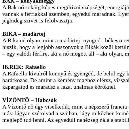
BAK – konyakmeggy
A Bak nő sokáig képes megőrizni szépségét, energiáját
vannak a férfiakkal szemben, egyedül maradnak. Ilyen
jéghideg szívet is felolvasztja.
BIKA – madártej
A Bika nő olyan, mint a madártej: nyugodt, békeszere
hiszik, hogy a legjobb asszonyok a Bikák közül kerüln
– egy valódi férfire, aki a nő mögött áll – aki olyan,
IKREK: Rafaello
A Rafaello kívülről könnyű és gyengéd, de belül egy
barátkozás. De amint a kemény maghoz elérsz, visszah
kapargatod és maradsz a laza, unalmas köröknél.
VÍZÖNTŐ – Habcsók
A Vízöntő nő úgy viselkedik, mint a népszerű francia
más: lágyan szétolvad a szájban, lágy miközben kemén
meglepő tud lenni. Az egyedüli nehézség nála a stabili