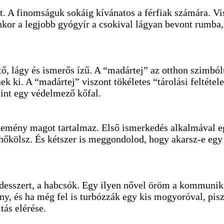
. A finomságuk sokáig kívánatos a férfiak számára. Vis
kor a legjobb gyógyír a csokival lágyan bevont rumba,
tő, lágy és ismerős ízű. A “madártej” az otthon szimb
ek ki. A “madártej” viszont tökéletes “tárolási feltéte
 mint egy védelmező kőfal.
 kemény magot tartalmaz. Első ismerkedés alkalmával 
őkölsz. És kétszer is meggondolod, hogy akarsz-e egy ú
 desszert, a habcsók. Egy ilyen nővel öröm a kommunik
y, és ha még fel is turbózzák egy kis mogyoróval, pisz
tás elérése.