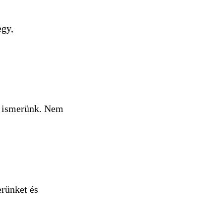
egy,
a ismerünk. Nem
erünket és