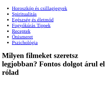
Horoszkóp és csillagjegyek
Spiritualitás
Egészség és életmód
Fogyókúrás Tippek
Receptek
Önismeret
Pszichológia
Milyen filmeket szeretsz
legjobban? Fontos dolgot árul el
rólad