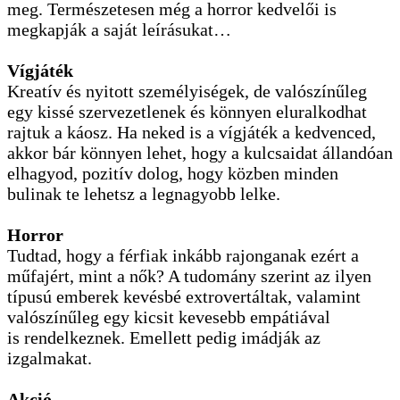
meg. Természetesen még a horror kedvelői is
megkapják a saját leírásukat…
Vígjáték
Kreatív és nyitott személyiségek, de valószínűleg
egy kissé szervezetlenek és könnyen eluralkodhat
rajtuk a káosz. Ha neked is a vígjáték a kedvenced,
akkor bár könnyen lehet, hogy a kulcsaidat állandóan
elhagyod, pozitív dolog, hogy közben minden
bulinak te lehetsz a legnagyobb lelke.
Horror
Tudtad, hogy a férfiak inkább rajonganak ezért a
műfajért, mint a nők? A tudomány szerint az ilyen
típusú emberek kevésbé extrovertáltak, valamint
valószínűleg egy kicsit kevesebb empátiával
is rendelkeznek. Emellett pedig imádják az
izgalmakat.
Akció