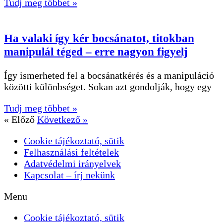
Tudj meg többet »
Ha valaki így kér bocsánatot, titokban
manipulál téged – erre nagyon figyelj
Így ismerheted fel a bocsánatkérés és a manipuláció
közötti különbséget. Sokan azt gondolják, hogy egy
Tudj meg többet »
« Előző
Következő »
Cookie tájékoztató, sütik
Felhasználási feltételek
Adatvédelmi irányelvek
Kapcsolat – írj nekünk
Menu
Cookie tájékoztató, sütik