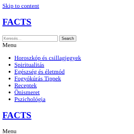
Skip to content
FACTS
Search
Menu
Horoszkóp és csillagjegyek
Spiritualitás
Egészség és életmód
Fogyókúrás Tippek
Receptek
Önismeret
Pszichológia
FACTS
Menu