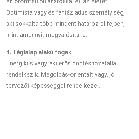
és örömteli pillanatokkal éli az életét.
Optimista vagy és fantáziadús személyiség,
aki sokkalta több mindent határoz el fejben,
mint amennyit megvalósítana.
4. Téglalap alakú fogak
Energikus vagy, aki erős döntéshozatallal
rendelkezik. Megoldás-orientált vagy, jó
tervezői képességgel rendelkezel.