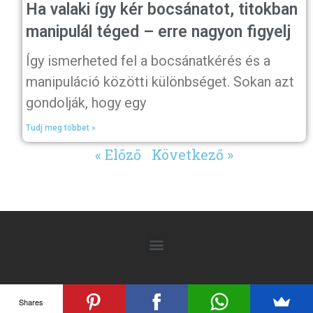
Ha valaki így kér bocsánatot, titokban
manipulál téged – erre nagyon figyelj
Így ismerheted fel a bocsánatkérés és a
manipuláció közötti különbséget. Sokan azt
gondolják, hogy egy
Tudj meg többet »
« Előző
Következő »
Shares