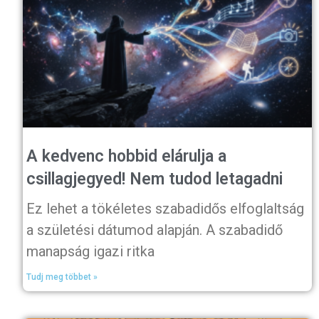
A kedvenc hobbid elárulja a
csillagjegyed! Nem tudod letagadni
Ez lehet a tökéletes szabadidős elfoglaltság
a születési dátumod alapján. A szabadidő
manapság igazi ritka
Tudj meg többet »