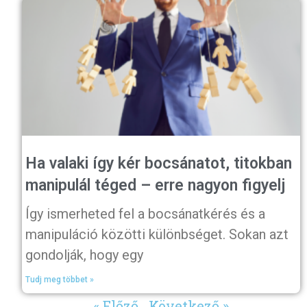
Ha valaki így kér bocsánatot, titokban
manipulál téged – erre nagyon figyelj
Így ismerheted fel a bocsánatkérés és a
manipuláció közötti különbséget. Sokan azt
gondolják, hogy egy
Tudj meg többet »
« Előző
Következő »