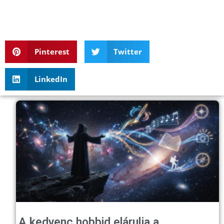
Pinterest
Twitter
LinkedIn
A kedvenc hobbid elárulja a