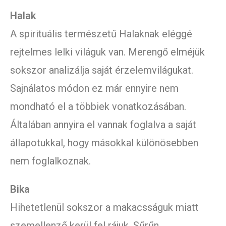
Halak
A spirituális természetű Halaknak eléggé
rejtelmes lelki világuk van. Merengő elméjük
sokszor analizálja saját érzelemvilágukat.
Sajnálatos módon ez már ennyire nem
mondható el a többiek vonatkozásában.
Általában annyira el vannak foglalva a saját
állapotukkal, hogy másokkal különösebben
nem foglalkoznak.
Bika
Hihetetlenül sokszor a makacsságuk miatt
szemellenző kerül fel rájuk. Sűrűn