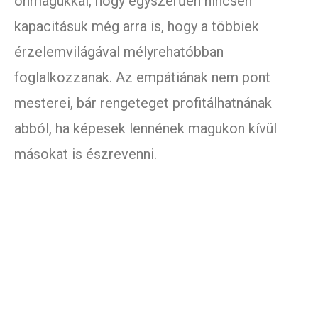
önmagukkal, hogy egyszerűen nincsen
kapacitásuk még arra is, hogy a többiek
érzelemvilágával mélyrehatóbban
foglalkozzanak. Az empátiának nem pont
mesterei, bár rengeteget profitálhatnának
abból, ha képesek lennének magukon kívül
másokat is észrevenni.