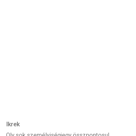
Ikrek
Oly sok személyiségjegy összpontosul