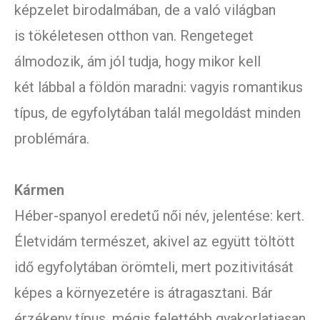
képzelet birodalmában, de a való világban
is tökéletesen otthon van. Rengeteget
álmodozik, ám jól tudja, hogy mikor kell
két lábbal a földön maradni: vagyis romantikus
típus, de egyfolytában talál megoldást minden
problémára.
Kármen
Héber-spanyol eredetű női név, jelentése: kert.
Életvidám természet, akivel az együtt töltött
idő egyfolytában örömteli, mert pozitivitását
képes a környezetére is átragasztani. Bár
érzékeny típus, mégis felettébb gyakorlatiasan