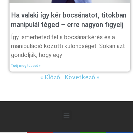
Ha valaki így kér bocsánatot, titokban
manipulál téged – erre nagyon figyelj
Így ismerheted fel a bocsánatkérés és a
manipuláció közötti különbséget. Sokan azt
gondolják, hogy egy
Tudj meg többet »
« Előző
Következő »