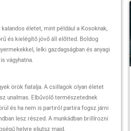
 kalandos életet, mint például a Kosoknak,
ű és kielégítő jövő áll előtted. Boldog
gyermekekkel, lelki gazdagságban és anyagi
is vágyhatna.
yek örök fiatalja. A csillagok olyan életet
esz unalmas. Elbűvölő természetednek
l és ha nem is partiról partira fogsz járni
ndban lesz részed. A munkádban brillírozni
pségű helyre eljutsz majd.