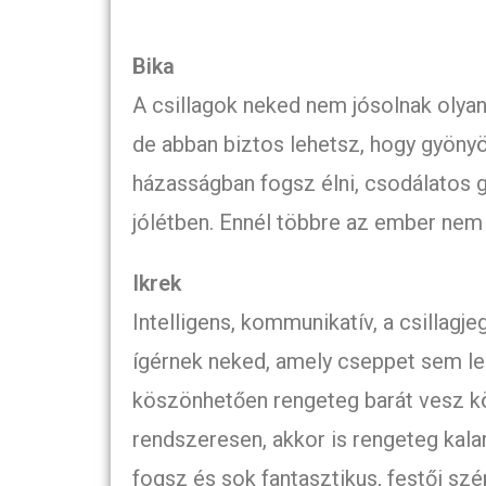
Bika
A csillagok neked nem jósolnak olyan
de abban biztos lehetsz, hogy gyönyör
házasságban fogsz élni, csodálatos 
jólétben. Ennél többre az ember nem 
Ikrek
Intelligens, kommunikatív, a csillagjeg
ígérnek neked, amely cseppet sem l
köszönhetően rengeteg barát vesz körü
rendszeresen, akkor is rengeteg kala
fogsz és sok fantasztikus, festői szé