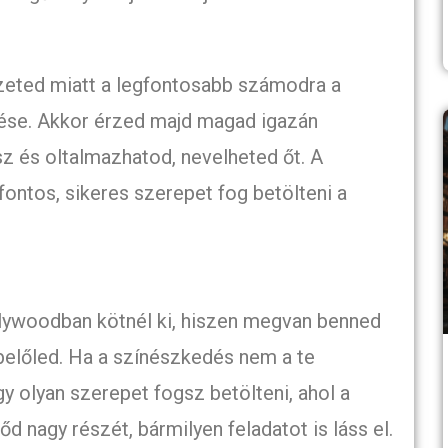
eted miatt a legfontosabb számodra a
ése. Akkor érzed majd magad igazán
sz és oltalmazhatod, nevelheted őt. A
fontos, sikeres szerepet fog betölteni a
lywoodban kötnél ki, hiszen megvan benned
 belőled. Ha a színészkedés nem a te
gy olyan szerepet fogsz betölteni, ahol a
d nagy részét, bármilyen feladatot is láss el.