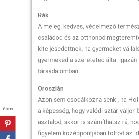
Rák
A meleg, kedves, védelmező termész
családod és az otthonod megteremt
kiteljesedettnek, ha gyermeket vállal
gyermeked a szereteted által igazán 
társadalomban.
Oroszlán
Azon sem csodálkozna senki, ha Hol
Shares
a képesség, hogy valódi sztár váljon
asztalod, akkor is számíthatsz rá, ho
figyelem középpontjában töltöd az idő