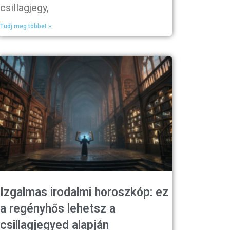
csillagjegy,
Tudj meg többet »
Izgalmas irodalmi horoszkóp: ez
a regényhős lehetsz a
csillagjegyed alapján