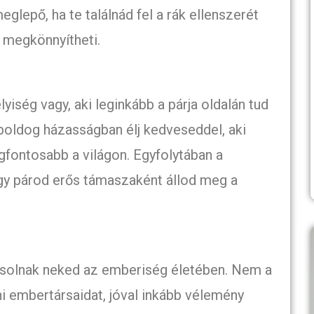
eglepő, ha te találnád fel a rák ellenszerét
 megkönnyítheti.
iség vagy, aki leginkább a párja oldalán tud
boldog házasságban élj kedveseddel, aki
egfontosabb a világon. Egyfolytában a
ogy párod erős támaszaként állod meg a
ósolnak neked az emberiség életében. Nem a
 embertársaidat, jóval inkább vélemény