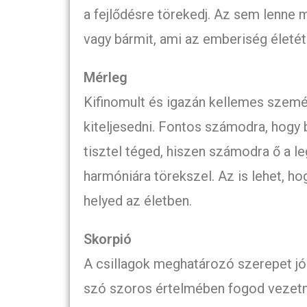
a fejlődésre törekedj. Az sem lenne m
vagy bármit, ami az emberiség életét
Mérleg
Kifinomult és igazán kellemes személy
kiteljesedni. Fontos számodra, hogy 
tisztel téged, hiszen számodra ő a l
harmóniára törekszel. Az is lehet, h
helyed az életben.
Skorpió
A csillagok meghatározó szerepet j
szó szoros értelmében fogod vezetni