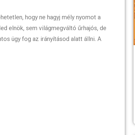
lehetetlen, hogy ne hagyj mély nyomot a
led elnök, sem világmegváltó űrhajós, de
os ügy fog az irányításod alatt állni. A
.