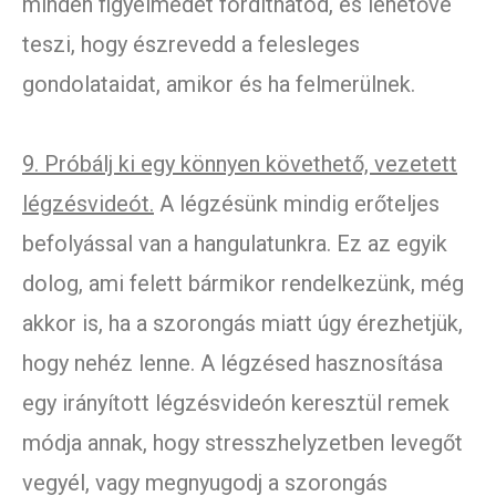
minden figyelmedet fordíthatod, és lehetővé
teszi, hogy észrevedd a felesleges
gondolataidat, amikor és ha felmerülnek.
9. Próbálj ki egy könnyen követhető, vezetett
légzésvideót.
A légzésünk mindig erőteljes
befolyással van a hangulatunkra. Ez az egyik
dolog, ami felett bármikor rendelkezünk, még
akkor is, ha a szorongás miatt úgy érezhetjük,
hogy nehéz lenne. A légzésed hasznosítása
egy irányított légzésvideón keresztül remek
módja annak, hogy stresszhelyzetben levegőt
vegyél, vagy megnyugodj a szorongás