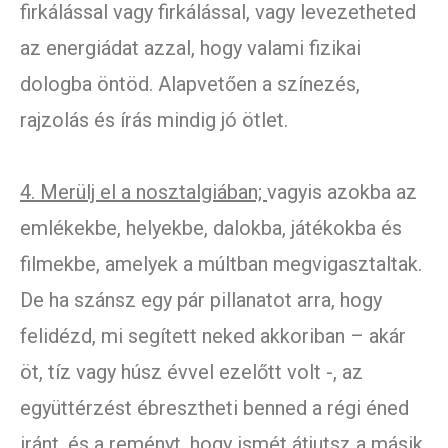
firkálással vagy firkálással, vagy levezetheted
az energiádat azzal, hogy valami fizikai
dologba öntöd. Alapvetően a színezés,
rajzolás és írás mindig jó ötlet.
4. Merülj el a nosztalgiában;
vagyis azokba az
emlékekbe, helyekbe, dalokba, játékokba és
filmekbe, amelyek a múltban megvigasztaltak.
De ha szánsz egy pár pillanatot arra, hogy
felidézd, mi segített neked akkoriban – akár
öt, tíz vagy húsz évvel ezelőtt volt -, az
együttérzést ébresztheti benned a régi éned
iránt, és a reményt, hogy ismét átjutsz a másik