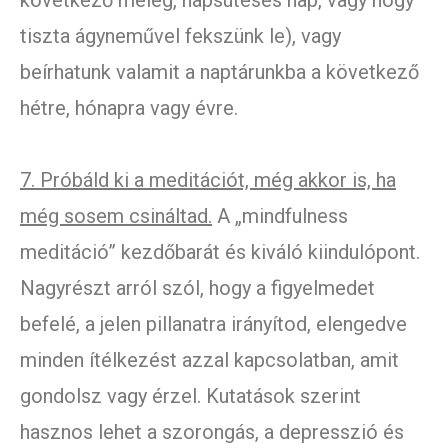
következő meleg, napsütéses nap, vagy hogy
tiszta ágyneművel fekszünk le), vagy
beírhatunk valamit a naptárunkba a következő
hétre, hónapra vagy évre.
7. Próbáld ki a meditációt, még akkor is, ha
még sosem csináltad.
A „mindfulness
meditáció” kezdőbarát és kiváló kiindulópont.
Nagyrészt arról szól, hogy a figyelmedet
befelé, a jelen pillanatra irányítod, elengedve
minden ítélkezést azzal kapcsolatban, amit
gondolsz vagy érzel. Kutatások szerint
hasznos lehet a szorongás, a depresszió és