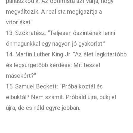
panaszkodik. Az optimista azt várja, hogy
megváltozik. A realista megigazítja a
vitorlákat.”
13. Szókratész: “Teljesen őszintének lenni
önmagunkkal egy nagyon jó gyakorlat.”
14. Martin Luther King Jr: “Az élet legkitartóbb
és legsürgetőbb kérdése: Mit teszel
másokért?”
15. Samuel Beckett: “Próbálkoztál és
elbuktál? Nem számít. Próbáld újra, bukj el
újra, de csináld egyre jobban.