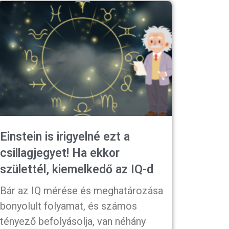
Einstein is irigyelné ezt a
csillagjegyet! Ha ekkor
születtél, kiemelkedő az IQ-d
Bár az IQ mérése és meghatározása
bonyolult folyamat, és számos
tényező befolyásolja, van néhány