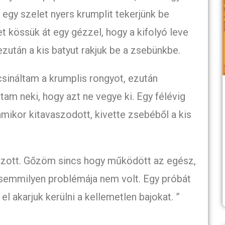
 egy szelet nyers krumplit tekerjünk be
t kössük át egy gézzel, hogy a kifolyó leve
ezután a kis batyut rakjuk be a zsebünkbe.
sináltam a krumplis rongyot, ezután
m neki, hogy azt ne vegye ki. Egy félévig
amikor kitavaszodott, kivette zsebéből a kis
ott. Gőzöm sincs hogy működött az egész,
g semmilyen problémája nem volt. Egy próbát
 akarjuk kerülni a kellemetlen bajokat. ”