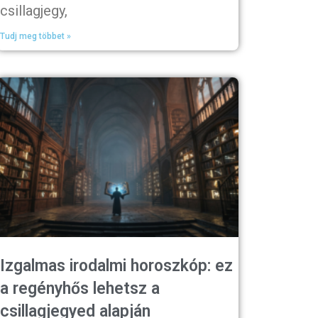
csillagjegy,
Tudj meg többet »
Izgalmas irodalmi horoszkóp: ez
a regényhős lehetsz a
csillagjegyed alapján